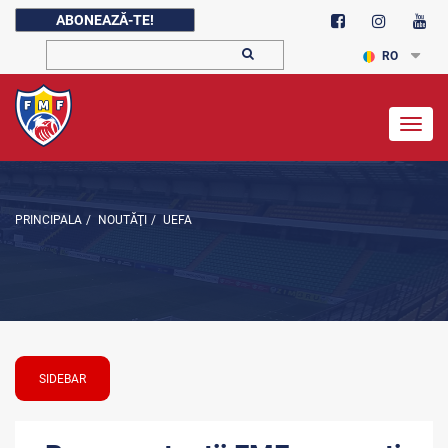
ABONEAZĂ-TE!
RO
Togg
navig
PRINCIPALA
/
NOUTĂŢI
/
UEFA
SIDEBAR