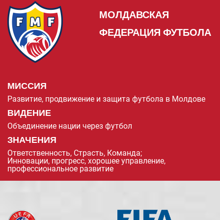
МОЛДАВСКАЯ
ФЕДЕРАЦИЯ ФУТБОЛА
МИССИЯ
Развитие, продвижение и защита футбола в Молдове
ВИДЕНИЕ
Объединение нации через футбол
ЗНАЧЕНИЯ
Ответственность, Страсть, Команда;
Инновации, прогресс, хорошее управление,
профессиональное развитие