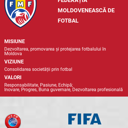
FEDERAȚIA
MOLDOVENEASCĂ DE
FOTBAL
MISIUNE
Dezvoltarea, promovarea și protejarea fotbalului în
Moldova
VIZIUNE
Consolidarea societății prin fotbal
VALORI
Responsabilitate, Pasiune, Echipă;
Inovare, Progres, Buna guvernare, Dezvoltarea profesională