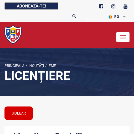
ABONEAZĂ-TE!
RO
Togg
navig
PRINCIPALA
/
NOUTĂŢI
/
FMF
LICENȚIERE
SIDEBAR