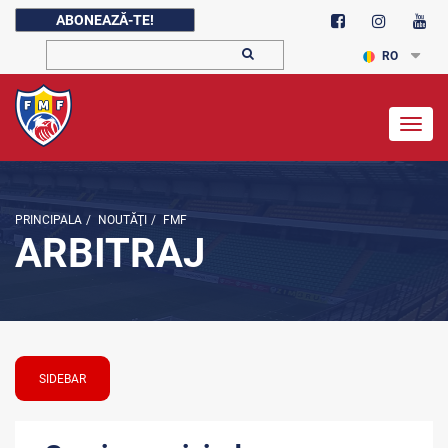
ABONEAZĂ-TE!
RO
Togg
navig
PRINCIPALA
/
NOUTĂŢI
/
FMF
ARBITRAJ
SIDEBAR