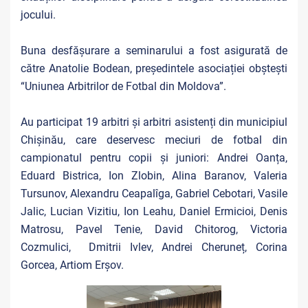
jocului.
Buna desfășurare a seminarului a fost asigurată de
către Anatolie Bodean, președintele asociației obștești
“Uniunea Arbitrilor de Fotbal din Moldova”.
Au participat 19 arbitri și arbitri asistenți din municipiul
Chișinău, care deservesc meciuri de fotbal din
campionatul pentru copii și juniori: Andrei Oanța,
Eduard Bistrica, Ion Zlobin, Alina Baranov, Valeria
Tursunov, Alexandru Ceapalîga, Gabriel Cebotari, Vasile
Jalic, Lucian Vizitiu, Ion Leahu, Daniel Ermicioi, Denis
Matrosu, Pavel Tenie, David Chitorog, Victoria
Cozmulici, Dmitrii Ivlev, Andrei Cheruneț, Corina
Gorcea, Artiom Erșov.