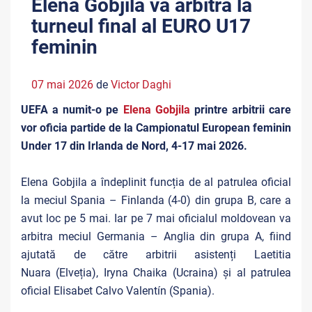
Elena Gobjila va arbitra la
turneul final al EURO U17
feminin
07 mai 2026
de
Victor Daghi
UEFA a numit-o pe
Elena Gobjila
printre arbitrii care
vor oficia partide de la Campionatul European feminin
Under 17 din Irlanda de Nord, 4-17 mai 2026.
Elena Gobjila a îndeplinit funcția de al patrulea oficial
la meciul Spania – Finlanda (4-0) din grupa B, care a
avut loc pe 5 mai. Iar pe 7 mai oficialul moldovean va
arbitra meciul Germania – Anglia din grupa A, fiind
ajutată de către arbitrii asistenți Laetitia
Nuara (Elveția), Iryna Chaika (Ucraina) și al patrulea
oficial Elisabet Calvo Valentín (Spania).