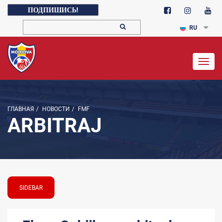
ПОДПИШИСЬ!
RU
Togg
navig
ГЛАВНАЯ
/
НОВОСТИ
/
FMF
ARBITRAJ
SIDEBAR