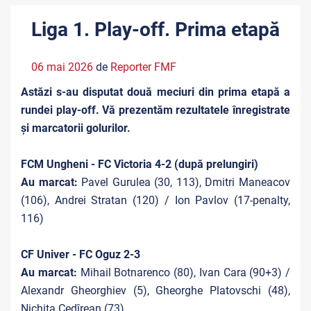
Liga 1. Play-off. Prima etapă
06 mai 2026
de
Reporter FMF
Astăzi s-au disputat două meciuri din prima etapă a
rundei play-off. Vă prezentăm rezultatele înregistrate
și marcatorii golurilor.
FCM Ungheni - FC Victoria 4-2 (după prelungiri)
Au marcat:
Pavel Gurulea (30, 113), Dmitri Maneacov
(106), Andrei Stratan (120) / Ion Pavlov (17-penalty,
116)
CF Univer - FC Oguz 2-3
Au marcat:
Mihail Botnarenco (80), Ivan Cara (90+3) /
Alexandr Gheorghiev (5), Gheorghe Platovschi (48),
Nichita Cedîrean (73)