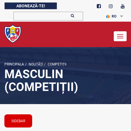
ABONEAZĂ-TE!
RO
Togg
navig
PRINCIPALA
/
NOUTĂŢI
/
COMPETIȚII
MASCULIN
(COMPETIȚII)
SIDEBAR