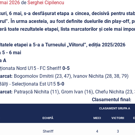
 mai 2026
de
Serghei Cipilencu
uri, 6 mai, s-a desfășurat etapa a cincea, decisivă pentru stabi
orul”. În urma acesteia, au fost definite duelurile din play-off,
eră toate rezultatele etapei, lista marcatorilor și cele mai impor
tatele etapei a 5-a a Turneului „Viitorul”, ediția 2025/2026
 5 - 6 mai
a A
ționata Nord U15 - FC Sheriff
0-5
arcat:
Bogomolov Dmitrii (23, 47), Ivanov Nichita (28, 38, 79)
ălți - Selecționata Est U15
5-0
arcat:
Patrașcă Nichita (11), Grom Ivan (16), Chefu Nichita (23
Clasamentul final:
CLASAMENT GRUPA A
C
ECHIPĂ
MECI
VICTORII
E
Sheriff
4
3