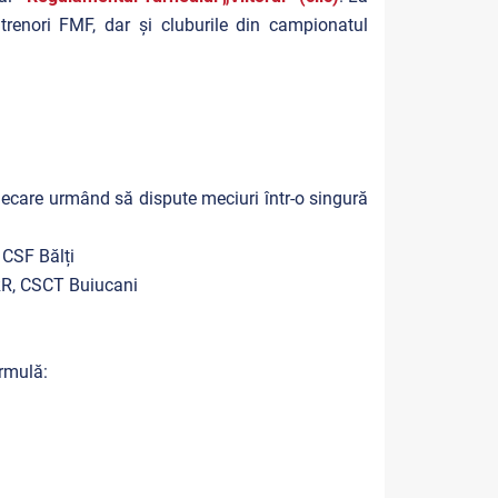
ntrenori FMF, dar și cluburile din campionatul
fiecare urmând să dispute meciuri într-o singură
 CSF Bălți
RR, CSCT Buiucani
ormulă: