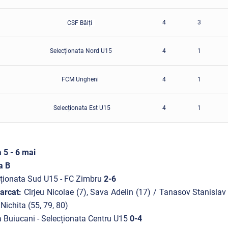
4
3
CSF Bălți
Selecționata Nord U15
4
1
FCM Ungheni
4
1
Selecționata Est U15
4
1
 5 - 6 mai
a B
ționata Sud U15 - FC Zimbru
2-6
arcat:
Cîrjeu Nicolae (7), Sava Adelin (17) / Tanasov Stanislav
 Nichita (55, 79, 80)
 Buiucani - Selecționata Centru U15
0-4