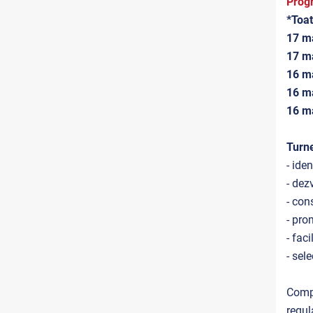
Progr
*Toat
17 ma
17 ma
16 ma
16 ma
16 ma
Turne
- iden
- dez
- con
- pro
- fac
- sel
Comp
regul