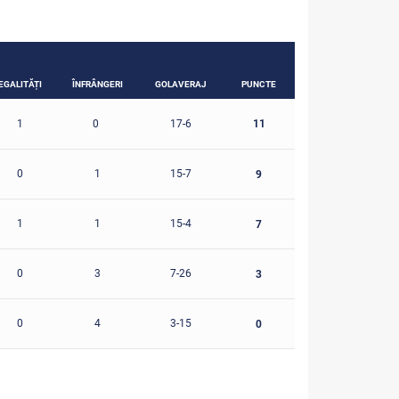
EGALITĂȚI
ÎNFRÂNGERI
GOLAVERAJ
PUNCTE
11
1
0
17-6
0
1
15-7
9
1
1
15-4
7
0
3
7-26
3
0
4
3-15
0