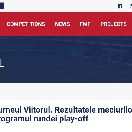
COMPETITIONS
NEWS
FMF
PROJECTS
L
urneul Viitorul. Rezultatele meciurilo
rogramul rundei play-off