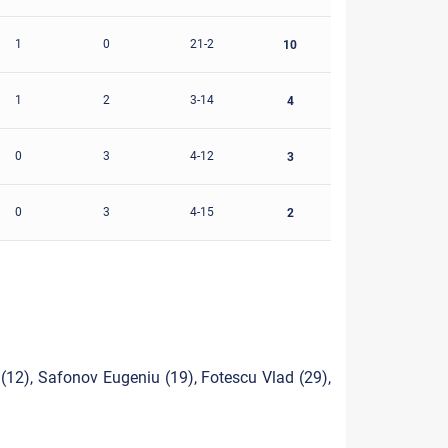
1
0
21-2
10
1
2
3-14
4
0
3
4-12
3
0
3
4-15
2
 (12), Safonov Eugeniu (19), Fotescu Vlad (29),