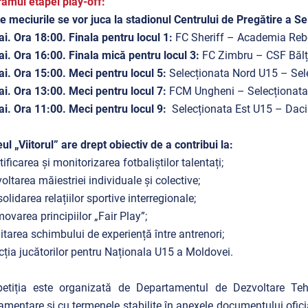
amul etapei play-off:
e meciurile se vor juca la stadionul Centrului de Pregătire a Se
i. Ora 18:00. Finala pentru locul 1:
FC Sheriff – Academia Re
i. Ora 16:00. Finala mică pentru locul 3:
FC Zimbru – CSF Bălț
i. Ora 15:00. Meci pentru locul 5:
Selecționata Nord U15 – Sel
i. Ora 13:00. Meci pentru locul 7:
FCM Ungheni – Selecționata
i. Ora 11:00. Meci pentru locul 9:
Selecționata Est U15 – Dac
ul „Viitorul” are drept obiectiv de a contribui la:
tificarea și monitorizarea fotbaliștilor talentați;
voltarea măiestriei individuale și colective;
solidarea relațiilor sportive interregionale;
movarea principiilor „Fair Play”;
ilitarea schimbului de experiență între antrenori;
ecția jucătorilor pentru Naționala U15 a Moldovei.
etiția este organizată de Departamentul de Dezvoltare Teh
amentare și cu termenele stabilite în anexele documentului ofici