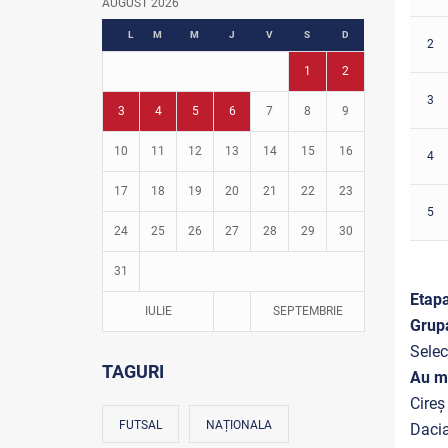
AUGUST 2026
Fotbal în grădinițe
L
M
M
J
V
S
D
2
1
2
3
3
4
5
6
7
8
9
10
11
12
13
14
15
16
4
17
18
19
20
21
22
23
5
24
25
26
27
28
29
30
31
Etapa
IULIE
SEPTEMBRIE
Grup
Selec
TAGURI
Au m
Cireș
FUTSAL
NAȚIONALA
Dacia