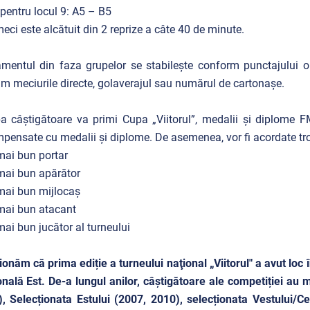
pentru locul 9: A5 – B5
eci este alcătuit din 2 reprize a câte 40 de minute.
mentul din faza grupelor se stabilește conform punctajului obți
m meciurile directe, golaverajul sau numărul de cartonașe.
a câștigătoare va primi Cupa „Viitorul”, medalii și diplome FMF.
pensate cu medalii și diplome. De asemenea, vor fi acordate tro
 mai bun portar
 mai bun apărător
 mai bun mijlocaș
 mai bun atacant
 mai bun jucător al turneului
onăm că prima ediție a turneului naţional „Viitorul" a avut loc 
nală Est. De-a lungul anilor, câștigătoare ale competiției au 
, Selecționata Estului (2007, 2010), selecționata Vestului/C