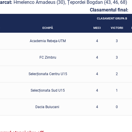
arcat:
Hmelenco Amadeus (30), Țepordei Bogdan (43, 46, 68)
Clasamentul final:
CLASAMENT GRUPA B
C
ECHIPĂ
MECI
VICTORII
Academia Rebeja-UTM
4
3
FC Zimbru
4
3
Selecționata Centru U15
4
2
Selecționata Sud U15
4
1
Dacia Buiucani
4
0