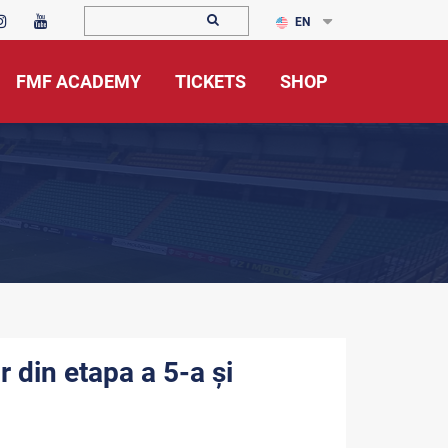
EN
FMF ACADEMY
TICKETS
SHOP
r din etapa a 5-a și