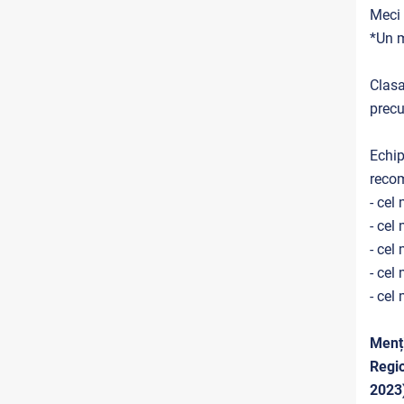
Meci 
*Un m
Clasa
precu
Echip
recom
- cel
- cel
- cel
- cel
- cel
Menți
Regio
2023)