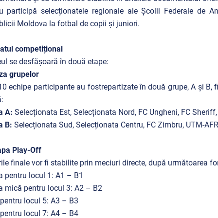
u participă selecționatele regionale ale Școlii Federale de A
licii Moldova la fotbal de copii și juniori.
tul competițional
ul se desfășoară în două etape:
za grupelor
10 echipe participante au fostrepartizate în două grupe, A și B, 
:
a A:
Selecționata Est, Selecționata Nord, FC Ungheni, FC Sheriff,
a B:
Selecționata Sud, Selecționata Centru, FC Zimbru, UTM-AF
apa Play-Off
ile finale vor fi stabilite prin meciuri directe, după următoarea f
a pentru locul 1: A1 – B1
a mică pentru locul 3: A2 – B2
pentru locul 5: A3 – B3
pentru locul 7: A4 – B4