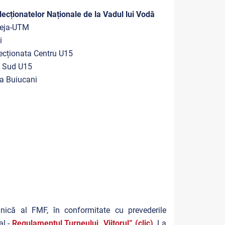
lecționatelor Naționale de la Vadul lui Vodă
beja-UTM
i
ecționata Centru U15
 Sud U15
ia Buiucani
nică al FMF, în conformitate cu prevederile
al -
Regulamentul Turneului „Viitorul” (clic)
. La