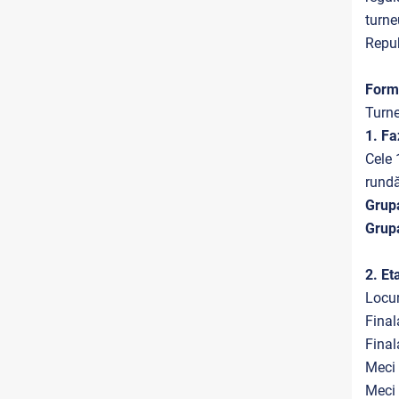
turne
Repub
Forma
Turne
1. Fa
Cele 
rundă
Grup
Grup
2. Et
Locur
Final
Final
Meci 
Meci 