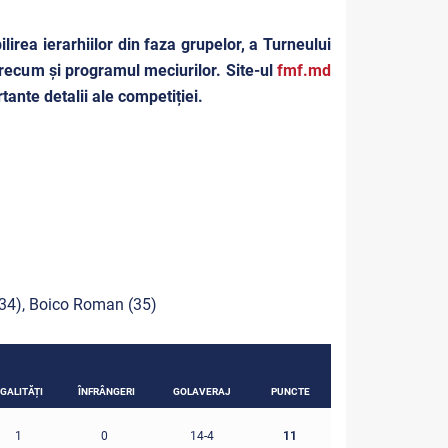
lirea ierarhiilor din faza grupelor, a Turneului
 precum și programul meciurilor. Site-ul
fmf.md
tante detalii ale competiției.
, 34), Boico Roman (35)
GALITĂȚI
ÎNFRÂNGERI
GOLAVERAJ
PUNCTE
11
1
0
14-4