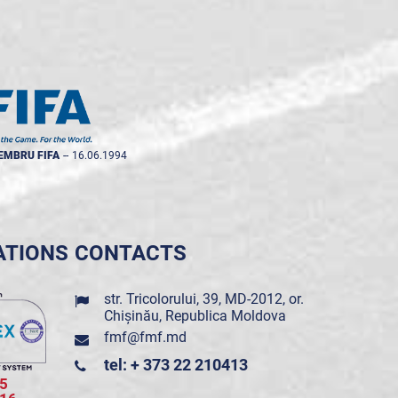
EMBRU FIFA
--
16.06.1994
ATIONS
CONTACTS
str. Tricolorului, 39, MD-2012, or.
Chișinău, Republica Moldova
fmf@fmf.md
tel: + 373 22 210413
5