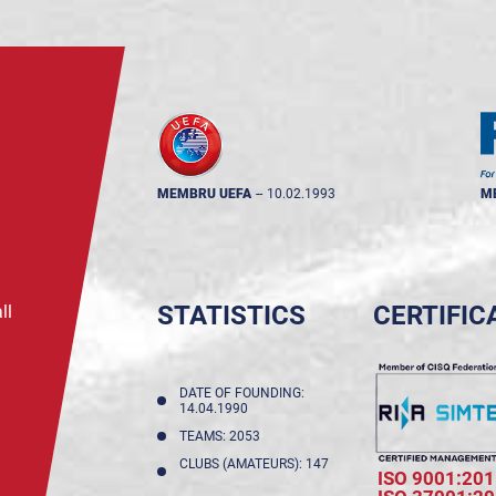
MEMBRU UEFA
--
10.02.1993
M
STATISTICS
CERTIFIC
ll
DATE OF FOUNDING:
14.04.1990
TEAMS: 2053
CLUBS (AMATEURS): 147
ISO 9001:201