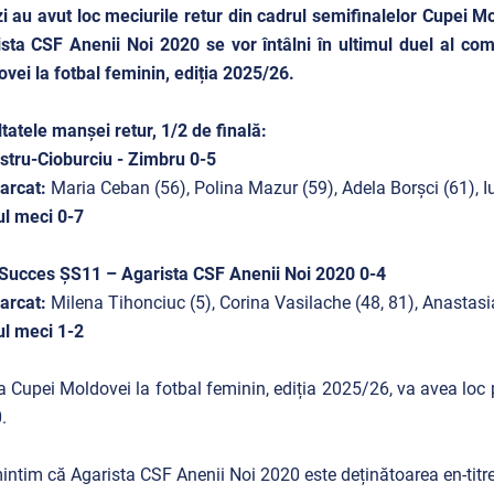
i au avut loc meciurile retur din cadrul semifinalelor Cupei M
sta CSF Anenii Noi 2020 se vor întâlni în ultimul duel al com
vei la fotbal feminin, ediția 2025/26.
tatele manșei retur, 1/2 de finală:
stru-Cioburciu - Zimbru 0-5
arcat:
Maria Ceban (56), Polina Mazur (59), Adela Borșci (61), I
l meci 0-7
Succes ȘS11 – Agarista CSF Anenii Noi 2020 0-4
arcat:
Milena Tihonciuc (5), Corina Vasilache (48, 81), Anastas
l meci 1-2
a Cupei Moldovei la fotbal feminin, ediția 2025/26, va avea loc 
.
ntim că Agarista CSF Anenii Noi 2020 este deținătoarea en-titre