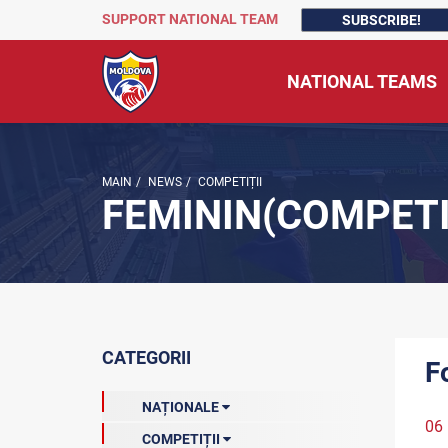
SUPPORT NATIONAL TEAM
SUBSCRIBE!
NATIONAL TEAMS
MAIN
/
NEWS
/
COMPETIȚII
FEMININ(COMPETI
CATEGORII
F
NAȚIONALE
06
COMPETIȚII