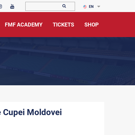
EN
FMF ACADEMY
TICKETS
SHOP
le Cupei Moldovei