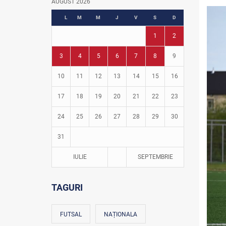
AUGUST 2026
Fotbal în grădinițe
L
M
M
J
V
S
D
1
2
3
4
5
6
7
8
9
10
11
12
13
14
15
16
17
18
19
20
21
22
23
24
25
26
27
28
29
30
31
IULIE
SEPTEMBRIE
TAGURI
FUTSAL
NAȚIONALA