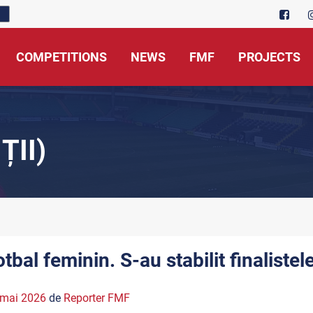
COMPETITIONS
NEWS
FMF
PROJECTS
ȚII)
otbal feminin. S-au stabilit finaliste
 mai 2026
de
Reporter FMF