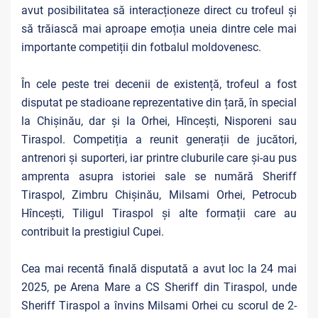
avut posibilitatea să interacționeze direct cu trofeul și
să trăiască mai aproape emoția uneia dintre cele mai
importante competiții din fotbalul moldovenesc.
În cele peste trei decenii de existență, trofeul a fost
disputat pe stadioane reprezentative din țară, în special
la Chișinău, dar și la Orhei, Hîncești, Nisporeni sau
Tiraspol. Competiția a reunit generații de jucători,
antrenori și suporteri, iar printre cluburile care și-au pus
amprenta asupra istoriei sale se numără Sheriff
Tiraspol, Zimbru Chișinău, Milsami Orhei, Petrocub
Hîncești, Tiligul Tiraspol și alte formații care au
contribuit la prestigiul Cupei.
Cea mai recentă finală disputată a avut loc la 24 mai
2025, pe Arena Mare a CS Sheriff din Tiraspol, unde
Sheriff Tiraspol a învins Milsami Orhei cu scorul de 2-