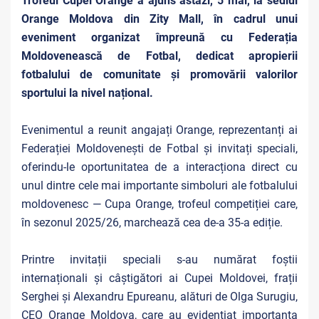
Trofeul Cupei Orange a ajuns astăzi, 5 mai, la sediul
Orange Moldova din Zity Mall, în cadrul unui
eveniment organizat împreună cu Federația
Moldovenească de Fotbal, dedicat apropierii
fotbalului de comunitate și promovării valorilor
sportului la nivel național.
Evenimentul a reunit angajați Orange, reprezentanți ai
Federației Moldovenești de Fotbal și invitați speciali,
oferindu-le oportunitatea de a interacționa direct cu
unul dintre cele mai importante simboluri ale fotbalului
moldovenesc — Cupa Orange, trofeul competiției care,
în sezonul 2025/26, marchează cea de-a 35-a ediție.
Printre invitații speciali s-au numărat foștii
internaționali și câștigători ai Cupei Moldovei, frații
Serghei și Alexandru Epureanu, alături de Olga Surugiu,
CEO Orange Moldova, care au evidențiat importanța