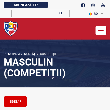
ABONEAZĂ-TE!
RO
Togg
navig
PRINCIPALA
/
NOUTĂŢI
/
COMPETIȚII
MASCULIN
(COMPETIȚII)
SIDEBAR