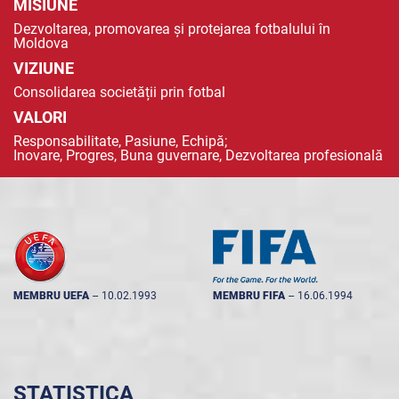
MISIUNE
Dezvoltarea, promovarea și protejarea fotbalului în
Moldova
VIZIUNE
Consolidarea societății prin fotbal
VALORI
Responsabilitate, Pasiune, Echipă;
Inovare, Progres, Buna guvernare, Dezvoltarea profesională
MEMBRU UEFA
--
10.02.1993
MEMBRU FIFA
--
16.06.1994
STATISTICA