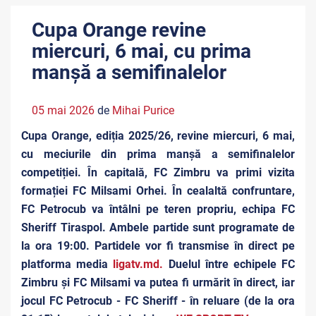
Cupa Orange revine
miercuri, 6 mai, cu prima
manșă a semifinalelor
05 mai 2026
de
Mihai Purice
Cupa Orange, ediția 2025/26, revine miercuri, 6 mai,
cu meciurile din prima manșă a semifinalelor
competiției. În capitală, FC Zimbru va primi vizita
formației FC Milsami Orhei. În cealaltă confruntare,
FC Petrocub va întâlni pe teren propriu, echipa FC
Sheriff Tiraspol. Ambele partide sunt programate de
la ora 19:00. Partidele vor fi transmise în direct pe
platforma media
ligatv.md.
Duelul între echipele FC
Zimbru și FC Milsami va putea fi urmărit în direct, iar
jocul FC Petrocub - FC Sheriff - în reluare (de la ora