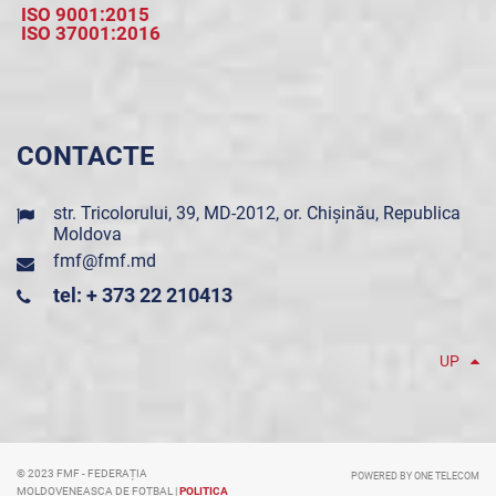
ISO 9001:2015
ISO 37001:2016
CONTACTE
str. Tricolorului, 39, MD-2012, or. Chișinău, Republica
Moldova
fmf@fmf.md
tel: + 373 22 210413
UP
© 2023 FMF - FEDERAȚIA
POWERED BY ONE TELECOM
MOLDOVENEASCA DE FOTBAL |
POLITICA