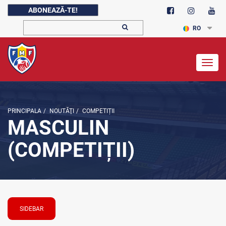
ABONEAZĂ-TE!
RO
Togg
navig
PRINCIPALA
/
NOUTĂŢI
/
COMPETIȚII
MASCULIN
(COMPETIȚII)
SIDEBAR