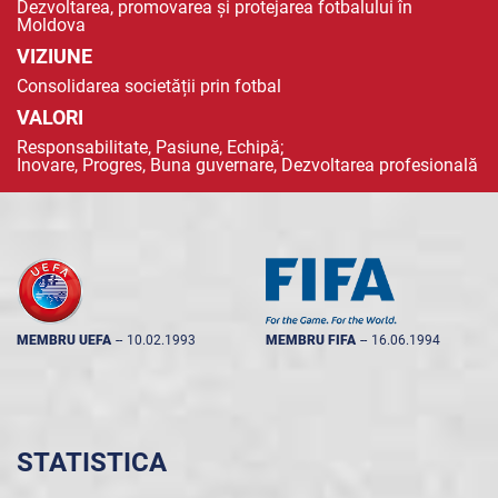
Dezvoltarea, promovarea și protejarea fotbalului în
Moldova
VIZIUNE
Consolidarea societății prin fotbal
VALORI
Responsabilitate, Pasiune, Echipă;
Inovare, Progres, Buna guvernare, Dezvoltarea profesională
MEMBRU UEFA
--
10.02.1993
MEMBRU FIFA
--
16.06.1994
STATISTICA