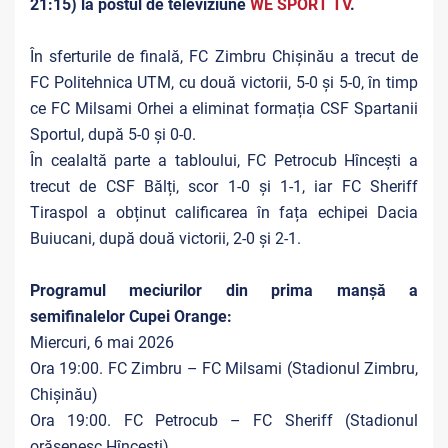
21:15) la postul de televiziune
WE SPORT TV
.
În sferturile de finală, FC Zimbru Chișinău a trecut de
FC Politehnica UTM, cu două victorii, 5-0 și 5-0, în timp
ce FC Milsami Orhei a eliminat formația CSF Spartanii
Sportul, după 5-0 și 0-0.
În cealaltă parte a tabloului, FC Petrocub Hîncești a
trecut de CSF Bălți, scor 1-0 și 1-1, iar FC Sheriff
Tiraspol a obținut calificarea în fața echipei Dacia
Buiucani, după două victorii, 2-0 și 2-1.
Programul meciurilor din prima manșă a
semifinalelor Cupei Orange:
Miercuri, 6 mai 2026
Ora 19:00. FC Zimbru – FC Milsami (Stadionul Zimbru,
Chișinău)
Ora 19:00. FC Petrocub – FC Sheriff (Stadionul
orășenesc Hîncești)