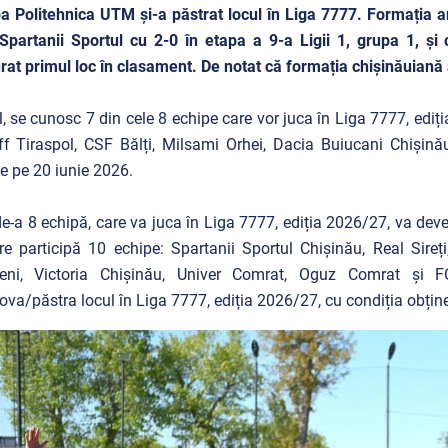
a Politehnica UTM și-a păstrat locul în Liga 7777. Formația a
Spartanii Sportul cu 2-0 în etapa a 9-a Ligii 1, grupa 1, și 
rat primul loc în clasament. De notat că formația chișinăuiană 
l, se cunosc 7 din cele 8 echipe care vor juca în Liga 7777, edi
ff Tiraspol, CSF Bălți, Milsami Orhei, Dacia Buiucani Chișin
e pe 20 iunie 2026.
e-a 8 echipă, care va juca în Liga 7777, ediția 2026/27, va deven
re participă 10 echipe: Spartanii Sportul Chișinău, Real Sireț
eni, Victoria Chișinău, Univer Comrat, Oguz Comrat și FC
va/păstra locul în Liga 7777, ediția 2026/27, cu condiția obține