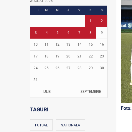
AUGUST 2026
Fotbal în grădinițe
L
M
M
J
V
S
D
1
2
3
4
5
6
7
8
9
10
11
12
13
14
15
16
17
18
19
20
21
22
23
24
25
26
27
28
29
30
31
IULIE
SEPTEMBRIE
Foto:
TAGURI
FUTSAL
NAȚIONALA