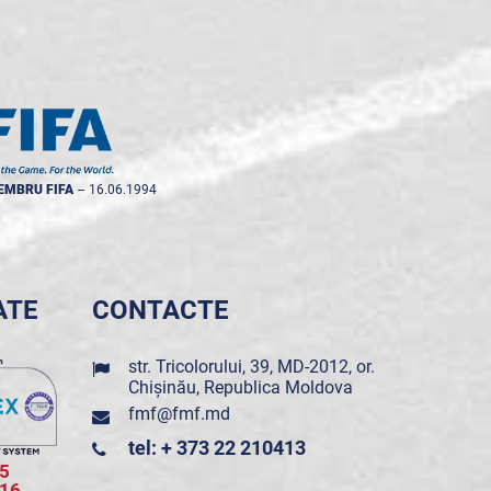
EMBRU FIFA
--
16.06.1994
ATE
CONTACTE
str. Tricolorului, 39, MD-2012, or.
Chișinău, Republica Moldova
fmf@fmf.md
tel: + 373 22 210413
5
016