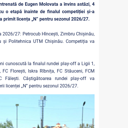
ntrenată de Eugen Molovata a învins astăzi, 4
cu o etapă înainte de finalul competiției și-a
a primit licența „N” pentru sezonul 2026/27.
ția 2026/27: Petrocub Hîncești, Zimbru Chișinău,
ău și Politehnica UTM Chișinău. Competiția va
i cunoscută la finalul rundei play-off a Ligii 1,
i, FC Florești, Iskra Rîbnița, FC Stăuceni, FCM
 Fălești. Câștigătoarea rundei play-off va
rii licenței „N” pentru sezonul 2026/27.