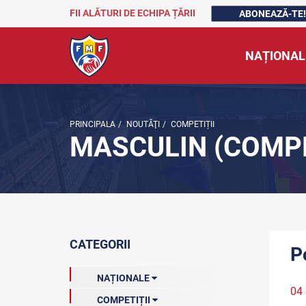
FII ALĂTURI DE ECHIPA ȚĂRII
ABONEAZĂ-TE!
NAȚIONAL
PRINCIPALA
/
NOUTĂŢI
/
COMPETIȚII
MASCULIN (COMPE
CATEGORII
P
NAȚIONALE
04
COMPETIȚII