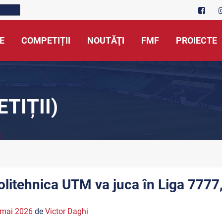
E
COMPETIȚII
NOUTĂŢI
FMF
PROIECTE
TIȚII)
olitehnica UTM va juca în Liga 7777,
 mai 2026
de
Victor Daghi