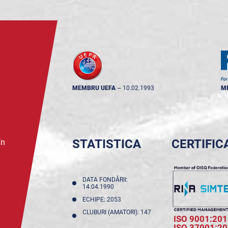
MEMBRU UEFA
--
10.02.1993
M
STATISTICA
CERTIFIC
în
DATA FONDĂRII:
14.04.1990
ECHIPE: 2053
CLUBURI (AMATORI): 147
ISO 9001:201
ISO 37001:2