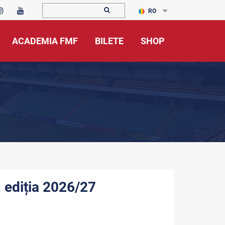
RO
ACADEMIA FMF
BILETE
SHOP
 ediția 2026/27