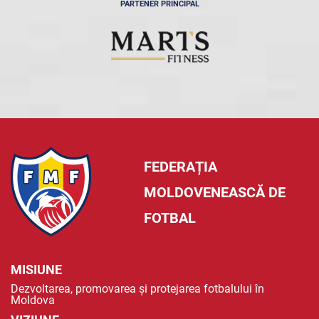
PARTENER PRINCIPAL
FEDERAȚIA
MOLDOVENEASCĂ DE
FOTBAL
MISIUNE
Dezvoltarea, promovarea și protejarea fotbalului în
Moldova