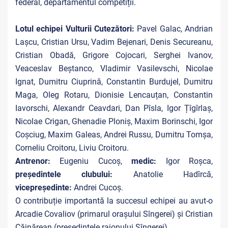
federal, departamentul competiții.
Lotul echipei Vulturii Cutezători:
Pavel Galac, Andrian
Lașcu, Cristian Ursu, Vadim Bejenari, Denis Secureanu,
Cristian Obadă, Grigore Cojocari, Serghei Ivanov,
Veaceslav Beștanco, Vladimir Vasilevschi, Nicolae
Ignat, Dumitru Ciuprină, Constantin Burdujel, Dumitru
Maga, Oleg Rotaru, Dionisie Lencauțan, Constantin
Iavorschi, Alexandr Ceavdari, Dan Pîsla, Igor Țîgîrlaș,
Nicolae Crigan, Ghenadie Ploniș, Maxim Borinschi, Igor
Coșciug, Maxim Galeas, Andrei Russu, Dumitru Tomșa,
Corneliu Croitoru, Liviu Croitoru.
Antrenor:
Eugeniu Cucoș,
medic:
Igor Roșca,
președintele clubului:
Anatolie Hadîrcă,
vicepreședinte:
Andrei Cucoș.
O contribuție importantă la succesul echipei au avut-o
Arcadie Covaliov (primarul orașului Sîngerei) și Cristian
Căinărean (președintele raionului Sîngerei).