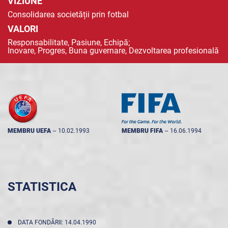
VIZIUNE
Consolidarea societății prin fotbal
VALORI
Responsabilitate, Pasiune, Echipă;
Inovare, Progres, Buna guvernare, Dezvoltarea profesională
MEMBRU UEFA
--
10.02.1993
MEMBRU FIFA
--
16.06.1994
STATISTICA
DATA FONDĂRII: 14.04.1990