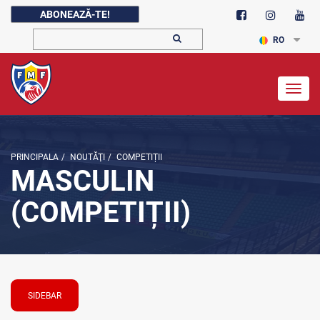
ABONEAZĂ-TE!
RO
Togg
navig
PRINCIPALA
/
NOUTĂŢI
/
COMPETIȚII
MASCULIN
(COMPETIȚII)
SIDEBAR