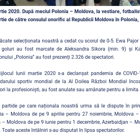
tie 2020. După meciul Polonia – Moldova, la vestiare, fotbaliste
tie de către consulul onorific al Republicii Moldova în Poloni
ăcate selecționata noastră a cedat cu scorul de 0-5. Ewa Pajor a 
goluri au fost marcate de Aleksandra Sikora (min. 9) și Ka
onului „Polonia” au fost prezenți 2.326 de spectatori.
ijlocul lunii martie 2020 s-a declanșat pandemia de COVID
darului sportiv mondial de la Al Doilea Război Mondial încoac
ri la profesioniști, au fost anulate sau amânate pentru a limita 
 partide pe care naționala noastră urma să le dispute în p
a – Moldova de pe 9 aprilie pentru 27 noiembrie, Moldova – 
 – Moldova de pe 9 iunie pentru 1 decembrie, Azerbaidjan – Mo
 Toate aceste întâlniri s-au disputat în lipsa spectatorilor.