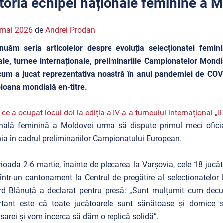
storia echipei naționale feminine a 
 mai 2026
de
Andrei Prodan
nuăm seria articolelor despre evoluția selecționatei femin
le, turnee internaționale, preliminariile Campionatelor Mondia
cum a jucat reprezentativa noastră în anul pandemiei de COVID
oana mondială en-titre.
ce a ocupat locul doi la ediția a IV-a a turneului internațional „I
nală feminină a Moldovei urma să dispute primul meci ofici
ia în cadrul preliminariilor Campionatului European.
rioada 2-6 martie, înainte de plecarea la Varșovia, cele 18 jucăt
 într-un cantonament la Centrul de pregătire al selecționatelor
d Blănuță a declarat pentru presă: „Sunt mulțumit cum decu
rtant este că toate jucătoarele sunt sănătoase și dornice 
sarei și vom încerca să dăm o replică solidă”.