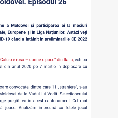
Moldovei. Episodul 26
ine a Moldovei și participarea ei la meciuri
le, Europene și în Liga Națiunilor. Astăzi veți
-19 când a întâlnit în preliminariile CE 2022
l Calcio è rosa – donne e pace” din Italia,
echipa
al din anul 2020 pe 7 martie în deplasare cu
oare convocate, dintre care 11 „straniere”, s-au
 Moldovei de la Vadul lui Vodă. Selecționerului
rge pregătirea în acest cantonament. Cel mai
să joace. Analizăm împreună cu fetele jocul