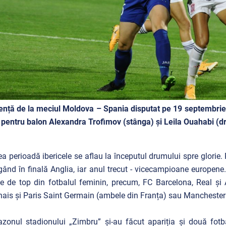
nță de la meciul Moldova – Spania disputat pe 19 septembrie 
 pentru balon Alexandra Trofimov (stânga) și Leila Ouahabi (d
ea perioadă ibericele se aflau la începutul drumului spre glori
gând în finală Anglia, iar anul trecut - vicecampioane europene.
e de top din fotbalul feminin, precum, FC Barcelona, Real și 
ais și Paris Saint Germain (ambele din Franța) sau Manchester 
zonul stadionului „Zimbru” și-au făcut apariția și două fot