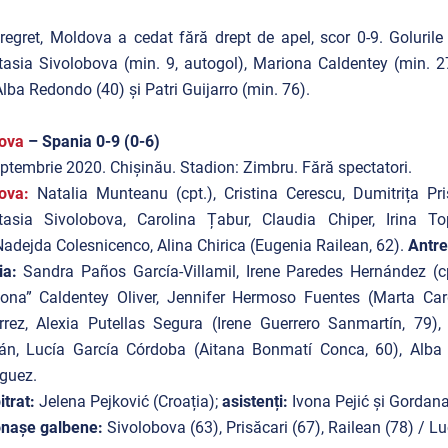
regret, Moldova a cedat fără drept de apel, scor 0-9. Golurile
asia Sivolobova (min. 9, autogol), Mariona Caldentey (min. 27
Alba Redondo (40) și Patri Guijarro (min. 76).
ova
– Spania 0-9 (0-6)
ptembrie 2020. Chișinău. Stadion: Zimbru. Fără spectatori.
ova:
Natalia Munteanu (cpt.), Cristina Cerescu, Dumitrița P
tasia Sivolobova, Carolina Țabur, Claudia Chiper, Irina To
Nadejda Colesnicenco, Alina Chirica (Eugenia Railean, 62).
Antr
ia:
Sandra Paños García-Villamil, Irene Paredes Hernández (c
ona” Caldentey Oliver, Jennifer Hermoso Fuentes (Marta Card
rrez, Alexia Putellas Segura (Irene Guerrero Sanmartín, 79)
ián, Lucía García Córdoba (Aitana Bonmatí Conca, 60), Alba
guez.
itrat:
Jelena Pejković (Croația);
asistenți:
Ivona Pejić și Gordana
onașe galbene:
Sivolobova (63), Prisăcari (67), Railean (78) / Lu