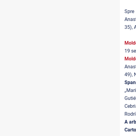
Spre 
Anast
35), 
Mold
19 se
Mold
Anas
49), 
Span
„Mari
Gutié
Cebr
Rodrí
A arb
Cart