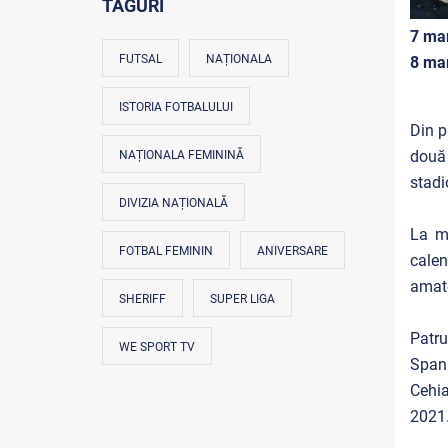
TAGURI
7 mar
FUTSAL
NAȚIONALA
8 mar
ISTORIA FOTBALULUI
Din p
două 
NAȚIONALA FEMININĂ
stadi
DIVIZIA NAȚIONALĂ
La m
FOTBAL FEMININ
ANIVERSARE
calen
amato
SHERIFF
SUPER LIGA
Patru
WE SPORT TV
Spani
Cehia
2021.