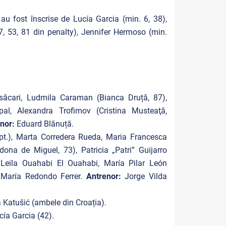
 au fost înscrise de Lucía Garcia (min. 6, 38),
, 53, 81 din penalty), Jennifer Hermoso (min.
risăcari, Ludmila Caraman (Bianca Druță, 87),
pal, Alexandra Trofimov (Cristina Musteaţă,
enor:
Eduard Blănuță.
pt.), Marta Corredera Rueda, Maria Francesca
ona de Miguel, 73), Patricia „Patri” Guijarro
, Leila Ouahabi El Ouahabi, María Pilar León
 María Redondo Ferrer.
Antrenor:
Jorge Vilda
 Katušić (ambele din Croația).
cía Garcia (42).