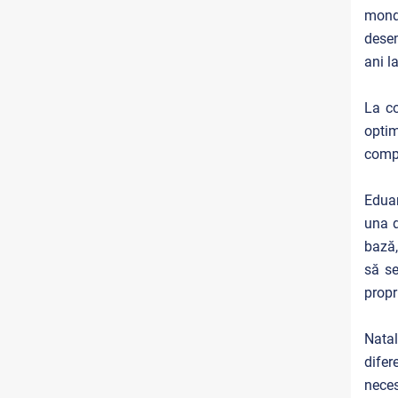
mondi
desem
ani l
La co
optim
compl
Eduar
una d
bază,
să se
propr
Natal
difer
neces