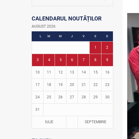
La firul ierbii
Community Development Officer
CALENDARUL NOUTĂȚILOR
Istoria fotbalului
Turneul Viitorul
AUGUST 2026
Fotbal în grădinițe
L
M
M
J
V
S
D
1
2
3
4
5
6
7
8
9
10
11
12
13
14
15
16
17
18
19
20
21
22
23
24
25
26
27
28
29
30
31
IULIE
SEPTEMBRIE