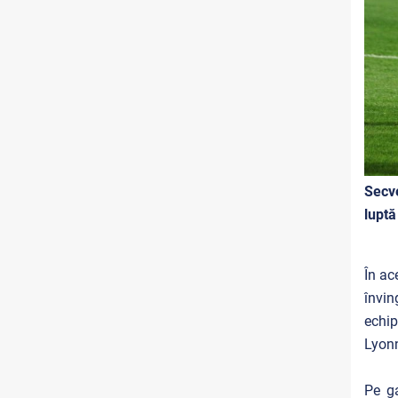
Secve
luptă
În ac
învin
echip
Lyonn
Pe ga