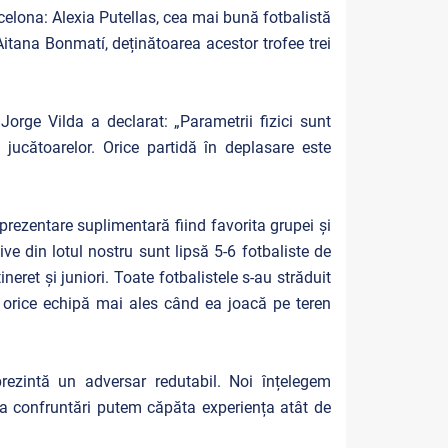
celona: Alexia Putellas, cea mai bună fotbalistă
itana Bonmatí, deținătoarea acestor trofee trei
Jorge Vilda a declarat: „Parametrii fizici sunt
ucătoarelor. Orice partidă în deplasare este
rezentare suplimentară fiind favorita grupei și
ve din lotul nostru sunt lipsă 5-6 fotbaliste de
eret și juniori. Toate fotbalistele s-au străduit
ă orice echipă mai ales când ea joacă pe teren
prezintă un adversar redutabil. Noi înțelegem
a confruntări putem căpăta experiența atât de