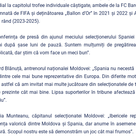
al la capitolul trofee individuale câștigate, ambele de la FC Bar
nată de FIFA și deținătoarea „Ballon d’Or” în 2021 și 2022 și A
a rând (2023-2025).
nferința de presă din ajunul meciului selecționerului Spaniei 
i după șase luni de pauză. Suntem mulțumiți de pregătirea j
icată, dar știm că vom face un meci bun”.
d Blănuță, antrenorul naționalei Moldovei: „Spania nu necestă p
intre cele mai bune reprezentative din Europa. Din diferite moti
 astfel că am invitat mai multe jucătoare din selecționatele de tin
 prezinte cât mai bine. Lipsa suporterilor în tribune afecteaz
iu”.
ia Munteanu, căpitanul selecționatei Moldovei: „Ibericele re
ența valorică dintre Moldova și Spania, dar anume în asemene
ră. Scopul nostru este să demonstrăm un joc cât mai frumos”.