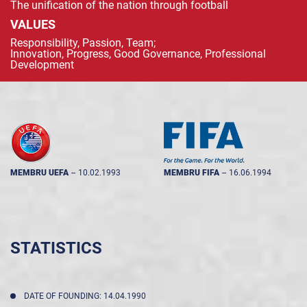
The unification of the nation through football
VALUES
Responsibility, Passion, Team;
Innovation, Progress, Good Governance, Professional
Development
MEMBRU UEFA
--
10.02.1993
MEMBRU FIFA
--
16.06.1994
STATISTICS
DATE OF FOUNDING: 14.04.1990