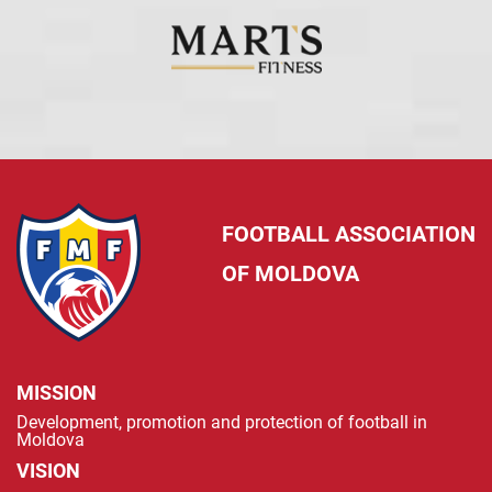
FOOTBALL ASSOCIATION
OF MOLDOVA
MISSION
Development, promotion and protection of football in
Moldova
VISION