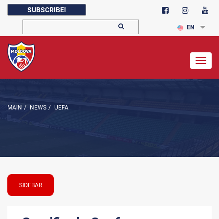
SUBSCRIBE!
EN
Togg
navig
MAIN
/
NEWS
/
UEFA
SIDEBAR