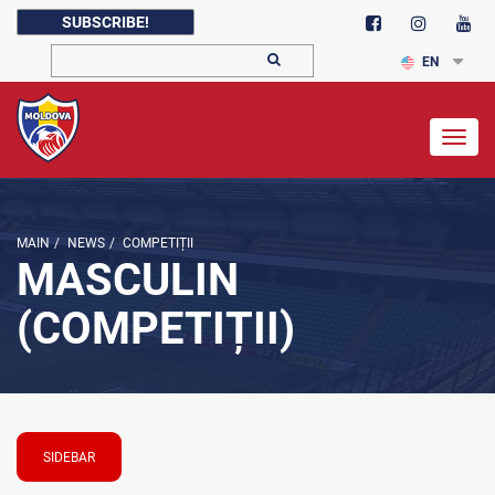
SUBSCRIBE!
EN
Togg
navig
MAIN
/
NEWS
/
COMPETIȚII
MASCULIN
(COMPETIȚII)
SIDEBAR