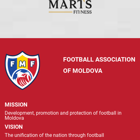
FOOTBALL ASSOCIATION
OF MOLDOVA
MISSION
Development, promotion and protection of football in
Moldova
VISION
The unification of the nation through football