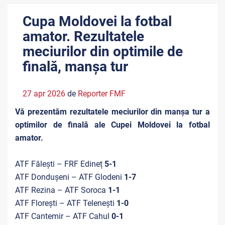
Cupa Moldovei la fotbal
amator. Rezultatele
meciurilor din optimile de
finală, manșa tur
27 apr 2026
de
Reporter FMF
Vă prezentăm rezultatele meciurilor din manșa tur a
optimilor de finală ale Cupei Moldovei la fotbal
amator.
A
TF Fălești – FRF Edineț
5-1
ATF Dondușeni – ATF Glodeni
1-7
ATF Rezina – ATF Soroca
1-1
ATF Florești – ATF Telenești
1-0
ATF Cantemir – ATF Cahul
0-1