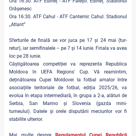
Ora 16:30. ATF Edineț - ATF Fălești. Edineț. Stadionul
Orășenesc
Ora 16:30. ATF Cahul - ATF Cantemir. Cahul. Stadionul
„Atlant”
Sferturile de finală se vor juca pe 17 și 24 mai (tur-
retur), iar semifinalele – pe 7 și 14 iunie. Finala va avea
loc pe 28 iunie.
Câștigătoarea competiției va reprezenta Republica
Moldova în UEFA Regions' Cup. Vă reamintim,
deținătoarea Cupei Moldovei la fotbal amator între
asociațiile teritoriale de fotbal, ediția 2025/26, va
evolua în etapa intermediară, în grupa a 2-a, alături de
Serbia, San Marino și Slovenia (gazda mini-
turneului). Datele și orele disputării meciurilor vor fi
stabilite ulterior.
Mai multe despre
Regulamentul Cupei Republicii