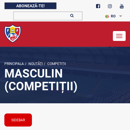
ABONEAZĂ-TE!
RO
Togg
navig
PRINCIPALA
/
NOUTĂŢI
/
COMPETIȚII
MASCULIN
(COMPETIȚII)
SIDEBAR