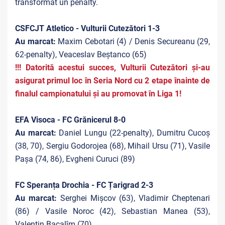
transformat un penalty.
CSFCJT Atletico - Vulturii Cutezători 1-3
Au marcat:
Maxim Cebotari (4) / Denis Secureanu (29,
62-penalty), Veaceslav Beștanco (65)
!!! Datorită acestui succes, Vulturii Cutezători și-au
asigurat primul loc în Seria Nord cu 2 etape înainte de
finalul campionatului și au promovat în Liga 1!
EFA Visoca - FC Grănicerul 8-0
Au marcat:
Daniel Lungu (22-penalty), Dumitru Cucoș
(38, 70), Sergiu Godorojea (68), Mihail Ursu (71), Vasile
Pașa (74, 86), Evgheni Curuci (89)
FC Speranța Drochia - FC Țarigrad 2-3
Au marcat:
Serghei Mișcov (63), Vladimir Cheptenari
(86) / Vasile Noroc (42), Sebastian Manea (53),
Valentin Bacalîm (70)