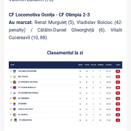
CF Locomotiva Ocnița - CF Olimpia 2-3
Au marcat:
Renat Murguleț (5), Vladislav Boiciuc (42-
penalty) / Cătălin-Daniel Gheorghiță (6), Vitalii
Cucereavîî (10, 88)
Clasamentul la zi