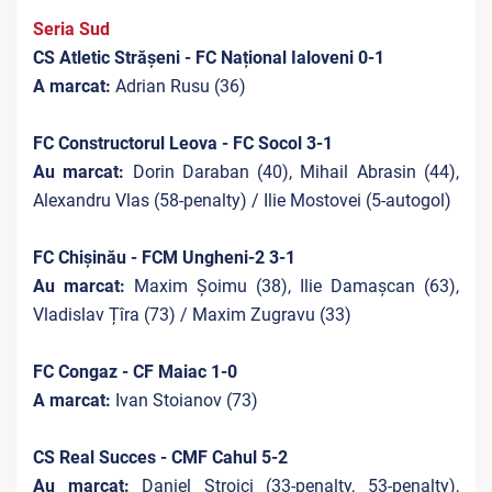
Seria Sud
CS Atletic Strășeni - FC Național Ialoveni 0-1
A marcat:
Adrian Rusu (36)
FC Constructorul Leova - FC Socol 3-1
Au marcat:
Dorin Daraban (40), Mihail Abrasin (44),
Alexandru Vlas (58-penalty) / Ilie Mostovei (5-autogol)
FC Chișinău - FCM Ungheni-2 3-1
Au marcat:
Maxim Șoimu (38), Ilie Damașcan (63),
Vladislav Țîra (73) / Maxim Zugravu (33)
FC Congaz - CF Maiac 1-0
A marcat:
Ivan Stoianov (73)
CS Real Succes - CMF Cahul 5-2
Au marcat:
Daniel Stroici (33-penalty, 53-penalty),