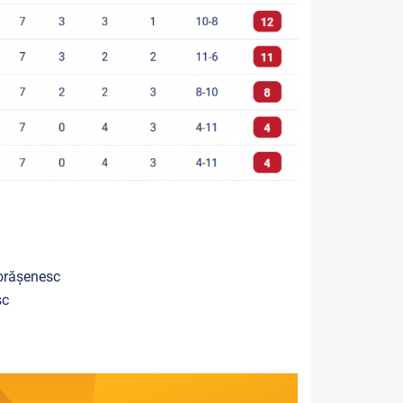
 orășenesc
sc