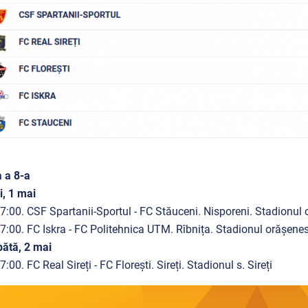
 a 8-a
i, 1 mai
7:00. CSF Spartanii-Sportul - FC Stăuceni. Nisporeni. Stadionul
7:00. FC Iskra - FC Politehnica UTM. Rîbnița. Stadionul orășene
ătă, 2 mai
:00. FC Real Sireți - FC Florești. Sireți. Stadionul s. Sireți