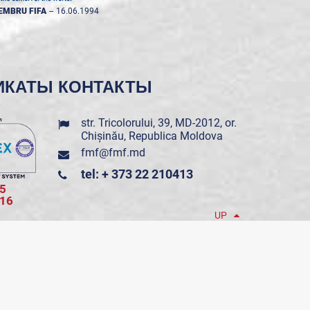
EMBRU FIFA
--
16.06.1994
ИКАТЫ
КОНТАКТЫ
str. Tricolorului, 39, MD-2012, or.
Chișinău, Republica Moldova
fmf@fmf.md
tel: + 373 22 210413
5
016
UP