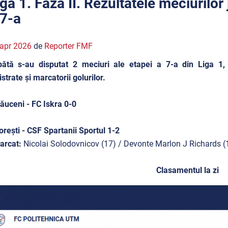
iga 1. Faza II. Rezultatele meciurilo
 7-a
apr 2026
de
Reporter FMF
ătă s-au disputat 2 meciuri ale etapei a 7-a din Liga 1, 
istrate și marcatorii golurilor.
ăuceni - FC Iskra 0-0
orești - CSF Spartanii Sportul 1-2
arcat:
Nicolai Solodovnicov (17) / Devonte Marlon J Richards (1
Clasamentul la zi