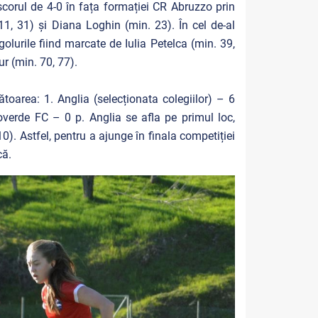
 scorul de 4-0 în fața formației CR Abruzzo prin
11, 31) și Diana Loghin (min. 23). În cel de-al
olurile fiind marcate de Iulia Petelca (min. 39,
r (min. 70, 77).
oarea: 1. Anglia (selecționata colegiilor) – 6
overde FC – 0 p. Anglia se afla pe primul loc,
. Astfel, pentru a ajunge în finala competiției
că.