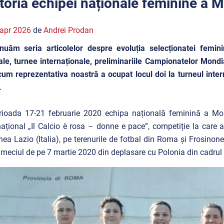
storia echipei naționale feminine a 
apr 2026
de
Andrei Prodan
nuăm seria articolelor despre evoluția selecționatei femin
le, turnee internaționale, preliminariile Campionatelor Mondia
cum reprezentativa noastră a ocupat locul doi la turneul inter
.
rioada 17-21 februarie 2020 echipa națională feminină a Moldo
național „Il Calcio è rosa – donne e pace”, competiție la care a
nea Lazio (Italia), pe terenurile de fotbal din Roma și Frosinone
 meciul de pe 7 martie 2020 din deplasare cu Polonia din cadrul