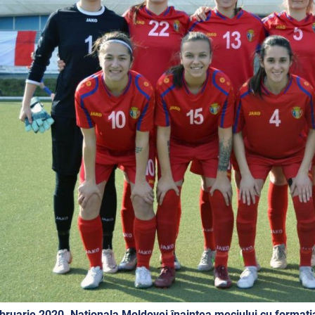
bruarie 2020. Naționala Moldovei înaintea meciului cu formați