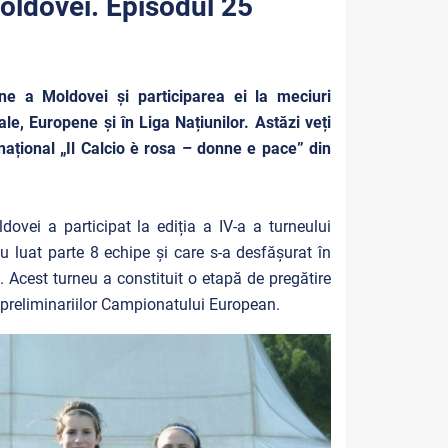
Moldovei. Episodul 25
ine a Moldovei și participarea ei la meciuri
le, Europene și în Liga Națiunilor. Astăzi veți
național „Il Calcio è rosa – donne e pace” din
vei a participat la ediția a IV-a a turneului
u luat parte 8 echipe și care s-a desfășurat în
. Acest turneu a constituit o etapă de pregătire
 preliminariilor Campionatului European.