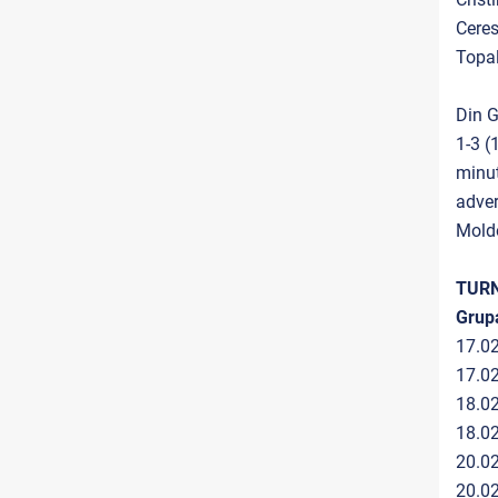
Ceres
Topal
Din G
1-3 (
minu
adver
Moldo
TURN
Grup
17.0
17.0
18.0
18.
20.0
20.0