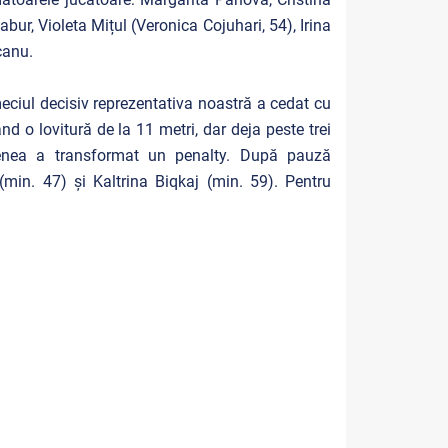
bur, Violeta Mițul (Veronica Cojuhari, 54), Irina
canu.
meciul decisiv reprezentativa noastră a cedat cu
d o lovitură de la 11 metri, dar deja peste trei
menea a transformat un penalty. După pauză
(min. 47) și Kaltrina Biqkaj (min. 59). Pentru