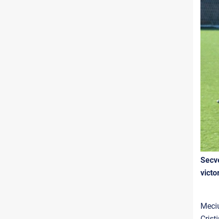
Secve
victo
Meciu
Crist