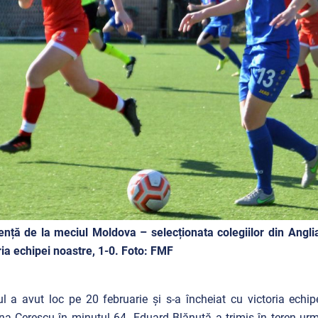
nță de la meciul Moldova – selecționata colegiilor din Anglia
ria echipei noastre, 1-0. Foto: FMF
l a avut loc pe 20 februarie și s-a încheiat cu victoria echip
ina Cerescu în minutul 64. Eduard Blănuță a trimis în teren ur