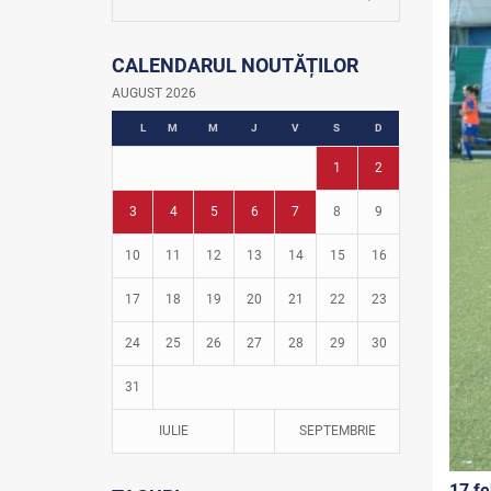
La firul ierbii
Community Development Officer
CALENDARUL NOUTĂȚILOR
Istoria fotbalului
Turneul Viitorul
AUGUST 2026
Fotbal în grădinițe
L
M
M
J
V
S
D
1
2
3
4
5
6
7
8
9
10
11
12
13
14
15
16
17
18
19
20
21
22
23
24
25
26
27
28
29
30
31
IULIE
SEPTEMBRIE
17 fe