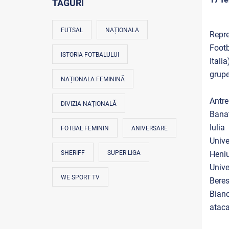
TAGURI
FUTSAL
NAȚIONALA
Repre
Footb
ISTORIA FOTBALULUI
Itali
grupe
NAȚIONALA FEMININĂ
Antre
DIVIZIA NAȚIONALĂ
Banat
Iuli
FOTBAL FEMININ
ANIVERSARE
Unive
SHERIFF
SUPER LIGA
Heni
Unive
WE SPORT TV
Beres
Bianc
ataca