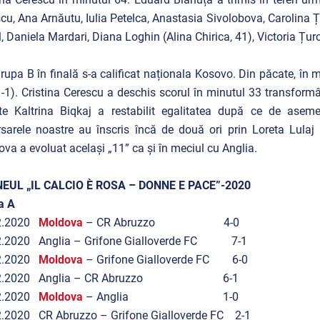
cu, Ana Arnăutu, Iulia Petelca, Anastasia Sivolobova, Carolina Ța
, Daniela Mardari, Diana Loghin (Alina Chirica, 41), Victoria Țur
rupa B în finală s-a calificat naționala Kosovo. Din păcate, în 
1-1). Cristina Cerescu a deschis scorul în minutul 33 transformân
te Kaltrina Biqkaj a restabilit egalitatea după ce de ase
sarele noastre au înscris încă de două ori prin Loreta Lulaj 
va a evoluat același „11” ca și în meciul cu Anglia.
EUL „IL CALCIO È ROSA – DONNE E PACE”-2020
a A
2.2020
Moldova
– CR Abruzzo 4-0
2.2020 Anglia – Grifone Gialloverde FC 7-1
2.2020
Moldova
– Grifone Gialloverde FC 6-0
02.2020 Anglia – CR Abruzzo 6-1
2.2020
Moldova
– Anglia 1-0
2.2020 CR Abruzzo – Grifone Gialloverde FC 2-1