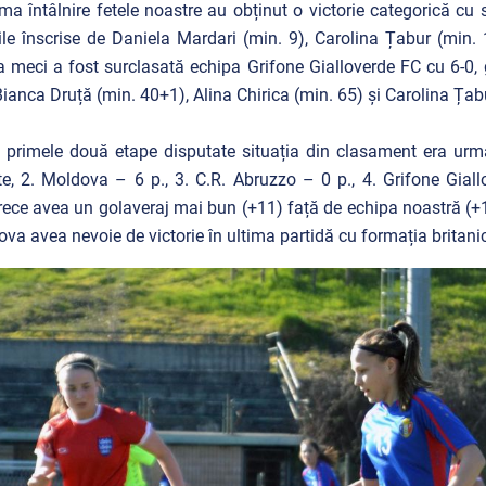
ima întâlnire fetele noastre au obținut o victorie categorică cu
ile înscrise de Daniela Mardari (min. 9), Carolina Țabur (min. 
a meci a fost surclasată echipa Grifone Gialloverde FC cu 6-0, g
Bianca Druță (min. 40+1), Alina Chirica (min. 65) și Carolina Țabu
primele două etape disputate situația din clasament era următ
e, 2. Moldova – 6 p., 3. C.R. Abruzzo – 0 p., 4. Grifone Giall
ece avea un golaveraj mai bun (+11) față de echipa noastră (+10)
va avea nevoie de victorie în ultima partidă cu formația britani