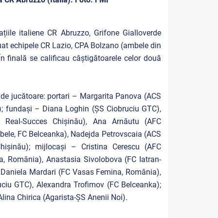
iile italiene CR Abruzzo, Grifone Gialloverde
oluat echipele CR Lazio, CPA Bolzano (ambele din
 În finală se calificau câștigătoarele celor două
de jucătoare: portari – Margarita Panova (ACS
); fundași – Diana Loghin (ȘS Ciobruciu GTC),
11 Real-Succes Chișinău), Ana Arnăutu (AFC
mbele, FC Belceanka), Nadejda Petrovscaia (ACS
ișinău); mijlocași – Cristina Cerescu (AFC
ța, România), Anastasia Sivolobova (FC Iatran-
a), Daniela Mardari (FC Vasas Femina, România),
uciu GTC), Alexandra Trofimov (FC Belceanka);
ina Chirica (Agarista-ȘS Anenii Noi).