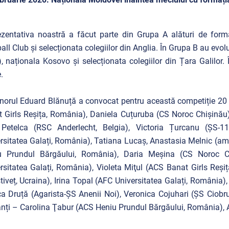
zentativa noastră a făcut parte din Grupa A alături de formaț
all Club și selecționata colegiilor din Anglia. În Grupa B au ev
a), naționala Kosovo și selecționata colegiilor din Țara Galilor.
.
norul Eduard Blănuță a convocat pentru această competiție 20 
 Girls Reșița, România), Daniela Cuțuruba (CS Noroc Chișinău
a Petelca (RSC Anderlecht, Belgia), Victoria Țurcanu (ȘS-
rsitatea Galați, România), Tatiana Lucaș, Anastasia Melnic (a
u Prundul Bărgăului, România), Daria Meșina (CS Noroc Ch
rsitatea Galați, România), Violeta Miţul (ACS Banat Girls Reși
tiveț, Ucraina), Irina Topal (AFC Universitatea Galați, Români
a Druță (Agarista-ȘS Anenii Noi), Veronica Cojuhari (ȘS Ciobr
nți – Carolina Ţabur (ACS Heniu Prundul Bărgăului, România), Al