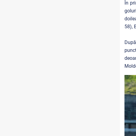
În pr
golur
doile
58), 
După 
punct
deoar
Moldo