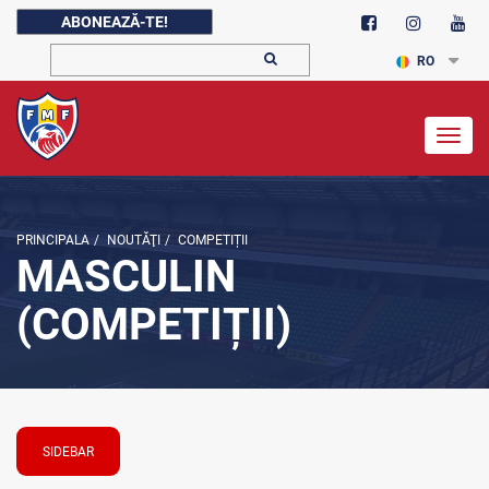
ABONEAZĂ-TE!
RO
Togg
navig
PRINCIPALA
/
NOUTĂŢI
/
COMPETIȚII
MASCULIN
(COMPETIȚII)
SIDEBAR