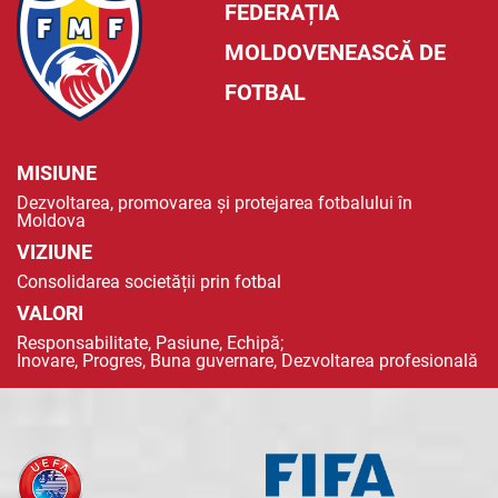
FEDERAȚIA
MOLDOVENEASCĂ DE
FOTBAL
MISIUNE
Dezvoltarea, promovarea și protejarea fotbalului în
Moldova
VIZIUNE
Consolidarea societății prin fotbal
VALORI
Responsabilitate, Pasiune, Echipă;
Inovare, Progres, Buna guvernare, Dezvoltarea profesională