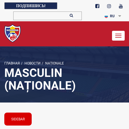
ПОДПИШИСЬ!
RU
Togg
navig
ГЛАВНАЯ
/
НОВОСТИ
/
NAȚIONALE
MASCULIN
(NAȚIONALE)
SIDEBAR