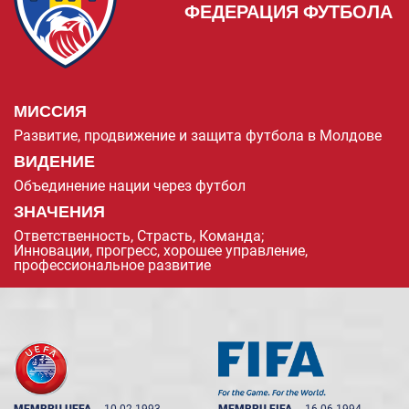
ФЕДЕРАЦИЯ ФУТБОЛА
МИССИЯ
Развитие, продвижение и защита футбола в Молдове
ВИДЕНИЕ
Объединение нации через футбол
ЗНАЧЕНИЯ
Ответственность, Страсть, Команда;
Инновации, прогресс, хорошее управление,
профессиональное развитие
MEMBRU UEFA
--
10.02.1993
MEMBRU FIFA
--
16.06.1994