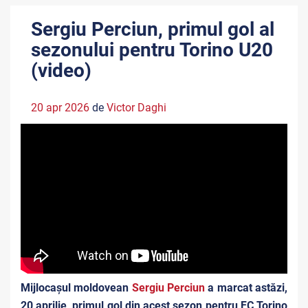
Sergiu Perciun, primul gol al
sezonului pentru Torino U20
(video)
20 apr 2026
de
Victor Daghi
Mijlocașul moldovean
Sergiu Perciun
a marcat astăzi,
20 aprilie, primul gol din acest sezon pentru FC Torino