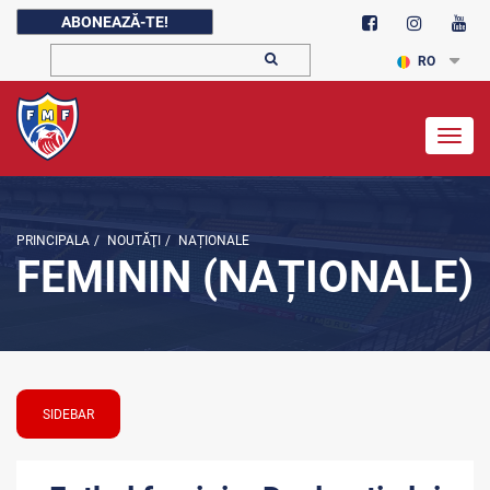
ABONEAZĂ-TE!
RO
Togg
navig
PRINCIPALA
/
NOUTĂŢI
/
NAȚIONALE
FEMININ (NAȚIONALE)
SIDEBAR