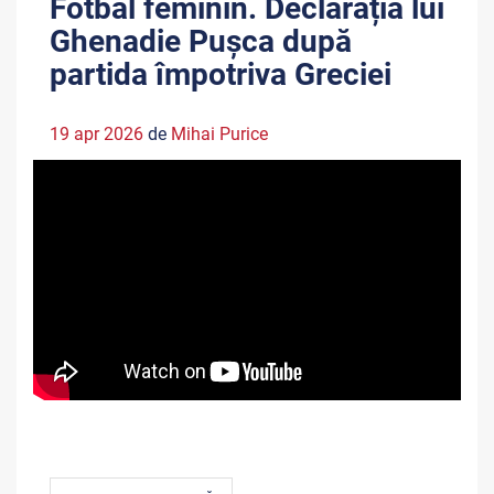
Fotbal feminin. Declarația lui
Ghenadie Pușca după
partida împotriva Greciei
19 apr 2026
de
Mihai Purice