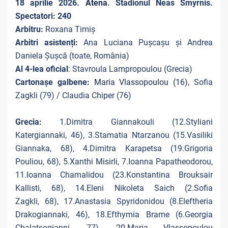
18 aprilie 2026.
Atena
. Stadionul Neas Smyrnis.
Spectatori: 240
Arbitru:
Roxana Timiș
Arbitri asistenți:
Ana Luciana Pușcașu și Andrea
Daniela Șușcă (toate, România)
Al 4-lea oficial
: Stavroula Lampropoulou (Grecia)
Cartonașe galbene:
Maria Vlassopoulou (16),
Sofia
Zagkli (79) / Claudia Chiper (76)
Grecia:
1.Dimitra Giannakouli (12.Styliani
Katergiannaki, 46), 3.Stamatia Ntarzanou (15.Vasiliki
Giannaka, 68), 4.Dimitra Karapetsa (19.Grigoria
Pouliou, 68), 5.Xanthi Misirli, 7.Ioanna Papatheodorou,
11.Ioanna Chamalidou (23.Konstantina Brouksair
Kallisti, 68), 14.Eleni Nikoleta Saich (2.Sofia
Zagkli, 68), 17.Anastasia Spyridonidou (8.Eleftheria
Drakogiannaki, 46), 18.Efthymia Brame (6.Georgia
Chalatsogianni, 77),
20.Maria Vlassopoulou