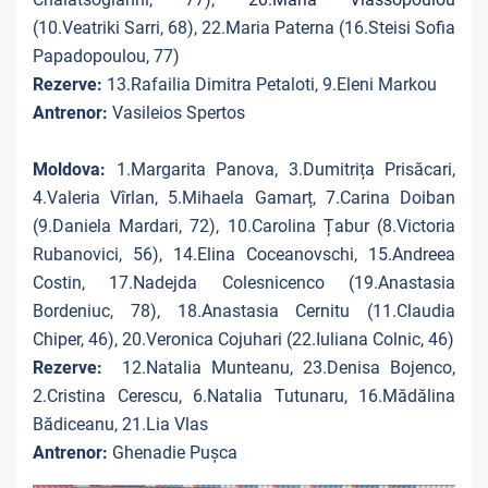
(10.Veatriki Sarri, 68), 22.Maria Paterna (16.Steisi Sofia
Papadopoulou, 77)
Rezerve:
13.Rafailia Dimitra Petaloti, 9.Eleni Markou
Antrenor:
Vasileios Spertos
Moldova:
1.Margarita Panova, 3.Dumitrița Prisăcari,
4.Valeria Vîrlan, 5.Mihaela Gamarț, 7.Carina Doiban
(9.Daniela Mardari, 72), 10.Carolina Țabur (8.Victoria
Rubanovici, 56), 14.Elina Coceanovschi, 15.Andreea
Costin, 17.Nadejda Colesnicenco (19.Anastasia
Bordeniuc, 78), 18.Anastasia Cernitu (11.Claudia
Chiper, 46), 20.Veronica Cojuhari (22.Iuliana Colnic, 46)
Rezerve:
12.Natalia Munteanu, 23.Denisa Bojenco,
2.Cristina Cerescu, 6.Natalia Tutunaru, 16.Mădălina
Bădiceanu, 21.Lia Vlas
Antrenor:
Ghenadie Pușca