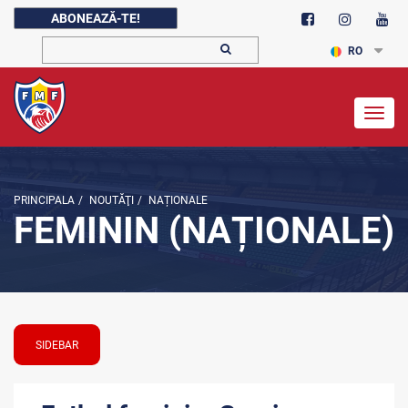
ABONEAZĂ-TE!
RO
Togg
navig
PRINCIPALA
/
NOUTĂŢI
/
NAȚIONALE
FEMININ (NAȚIONALE)
SIDEBAR