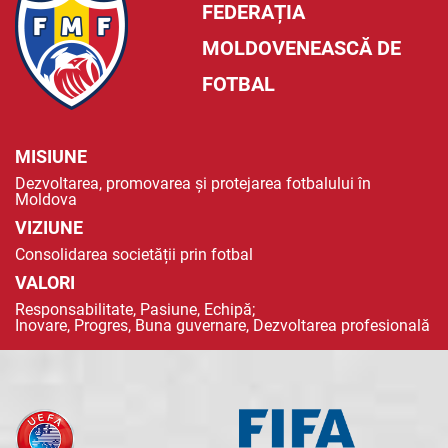
FEDERAȚIA
MOLDOVENEASCĂ DE
FOTBAL
MISIUNE
Dezvoltarea, promovarea și protejarea fotbalului în
Moldova
VIZIUNE
Consolidarea societății prin fotbal
VALORI
Responsabilitate, Pasiune, Echipă;
Inovare, Progres, Buna guvernare, Dezvoltarea profesională