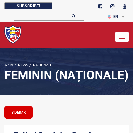
SUBSCRIBE!
EN
Togg
navig
MAIN
/
NEWS
/
NAȚIONALE
FEMININ (NAȚIONALE)
SIDEBAR