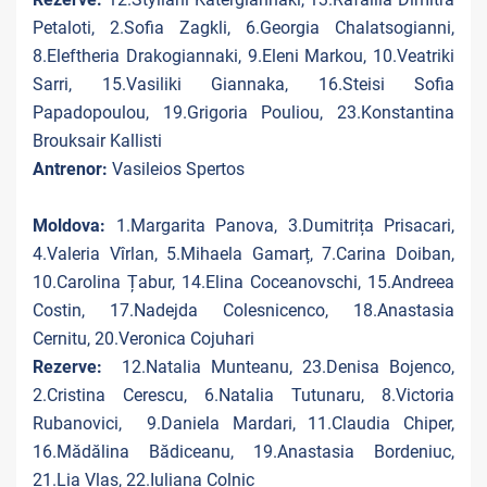
Petaloti, 2.Sofia Zagkli, 6.Georgia Chalatsogianni,
8.Eleftheria Drakogiannaki, 9.Eleni Markou, 10.Veatriki
Sarri, 15.Vasiliki Giannaka, 16.Steisi Sofia
Papadopoulou, 19.Grigoria Pouliou, 23.Konstantina
Brouksair Kallisti
Antrenor:
Vasileios Spertos
Moldova:
1.Margarita Panova, 3.Dumitrița Prisacari,
4.Valeria Vîrlan, 5.Mihaela Gamarț, 7.Carina Doiban,
10.Carolina Țabur, 14.Elina Coceanovschi, 15.Andreea
Costin, 17.Nadejda Colesnicenco, 18.Anastasia
Cernitu, 20.Veronica Cojuhari
Rezerve:
12.Natalia Munteanu, 23.Denisa Bojenco,
2.Cristina Cerescu, 6.Natalia Tutunaru, 8.Victoria
Rubanovici, 9.Daniela Mardari, 11.Claudia Chiper,
16.Mădălina Bădiceanu, 19.Anastasia Bordeniuc,
21.Lia Vlas, 22.Iuliana Colnic