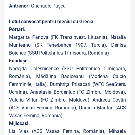
Antrenor:
Ghenadie Pușca
Lotul convocat pentru meciul cu Grecia:
Portari:
Margarita Panova (FK TransInvest, Lituania), Natalia
Munteanu (SK Fenerbahce 1907, Turcia), Denisa
Bojenco (SSU Politehnica Timișoara, România)
Fundași:
Nadejda Colesnicenco (SSU Politehnica Timișoara,
România), Mădălina Bădiceanu (Modena Calcio
Femminile, Italia), Dumitrița Prisacari (WFC SeaSters,
Ucraina), Anastasia Bordeniuc (FC Zimbru, Moldova),
Valeria Vîrlan (FC Zimbru, Moldova), Andreea Costin
(ACS Vasas Femina, România), Daniela Mardari (ACS
Vasas Femina, România)
Mijlocași:
Lia Vlas (ACS Vasas Femina, România), Mihaela