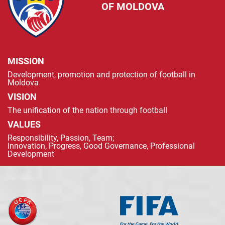
OF MOLDOVA
MISSION
Development, promotion and protection of football in
Moldova
VISION
The unification of the nation through football
VALUES
Responsibility, Passion, Team;
Innovation, Progress, Good Governance, Professional
Development