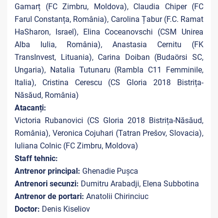
Gamarț (FC Zimbru, Moldova), Claudia Chiper (FC
Farul Constanța, România), Carolina Țabur (F.C. Ramat
HaSharon, Israel), Elina Coceanovschi (CSM Unirea
Alba Iulia, România), Anastasia Cernitu (FK
TransInvest, Lituania), Carina Doiban (Budaörsi SC,
Ungaria), Natalia Tutunaru (Rambla C11 Femminile,
Italia), Cristina Cerescu (CS Gloria 2018 Bistrița-
Năsăud, România)
Atacanți:
Victoria Rubanovici (CS Gloria 2018 Bistrița-Năsăud,
România), Veronica Cojuhari (Tatran Prešov, Slovacia),
Iuliana Colnic (FC Zimbru, Moldova)
Staff tehnic:
Antrenor principal:
Ghenadie Pușca
Antrenori secunzi:
Dumitru Arabadji, Elena Subbotina
Antrenor de portari:
Anatolii Chirinciuc
Doctor:
Denis Kiseliov