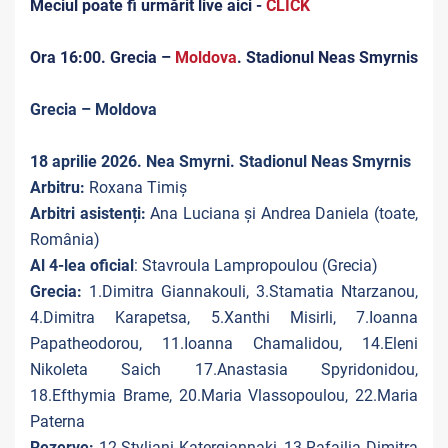
Meciul poate fi urmărit live aici -
CLICK
Ora 16:00. Grecia –
Moldova
. Stadionul Neas Smyrnis
Grecia – Moldova
18 aprilie 2026. Nea Smyrni. Stadionul Neas Smyrnis
Arbitru:
Roxana Timiș
Arbitri asistenți:
Ana Luciana și Andrea Daniela (toate,
România)
Al 4-lea oficial
: Stavroula Lampropoulou (Grecia)
Grecia:
1.Dimitra Giannakouli, 3.Stamatia Ntarzanou,
4.Dimitra Karapetsa, 5.Xanthi Misirli, 7.Ioanna
Papatheodorou, 11.Ioanna Chamalidou, 14.Eleni
Nikoleta Saich 17.Anastasia Spyridonidou,
18.Efthymia Brame, 20.Maria Vlassopoulou, 22.Maria
Paterna
Rezerve:
12.Styliani Katergiannaki, 13.Rafailia Dimitra