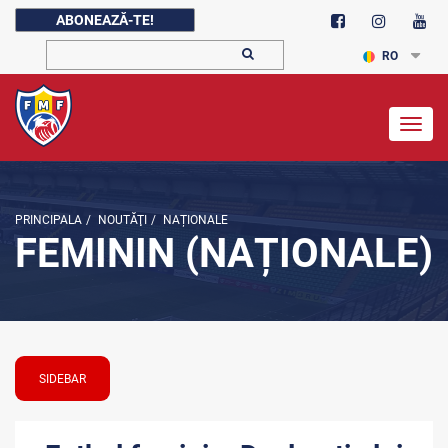
ABONEAZĂ-TE!
RO
Togg
navig
PRINCIPALA
/
NOUTĂŢI
/
NAȚIONALE
FEMININ (NAȚIONALE)
SIDEBAR