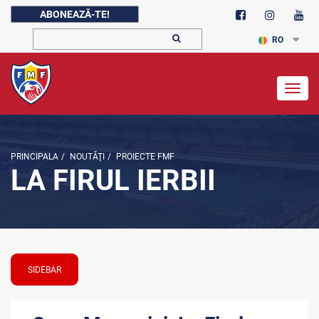
ABONEAZĂ-TE!
RO
Togg
navig
PRINCIPALA
/
NOUTĂŢI
/
PROIECTE FMF
LA FIRUL IERBII
SIDEBAR