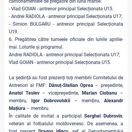
cantonamentele de pregătire din luna martie.
- Vlad GOIAN - antrenor principal Selecționata U15.
- Andrei RADIOLA - antrenor principal Selecționata U17;
- Simion BULGARU - antrenor principal Selecționata
U19.
6. Pregătirea către turneele oficiale din lunile aprilie-
mai. Loturile și programul.
Andrei RADIOLA - antrenor principal Selecționata U17;
Vlad GOIAN - antrenor principal Selecționata U15.
La ședință au fost prezenți toți membrii Comitetului de
Antrenori al FMF:
Dănuț-Stelian Oprea
– președinte,
Anatol Teslev
– vicepreședinte,
Marian Ciobanu
–
membru,
Igor Dobrovolskii
– membru,
Alexandr
Mațiura
– membru.
În calitate de invitat a participat
Serghei Dubrovin
,
veteran al fotbalului moldovenesc. De asemenea, a
fost prezent
Dragoș Hîncu
, șef al Departamentului