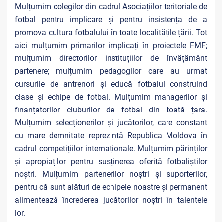
Mulțumim colegilor din cadrul Asociațiilor teritoriale de
fotbal pentru implicare și pentru insistența de a
promova cultura fotbalului în toate localitățile țării. Tot
aici mulțumim primarilor implicați în proiectele FMF;
mulțumim directorilor instituțiilor de învățământ
partenere; mulțumim pedagogilor care au urmat
cursurile de antrenori și educă fotbalul construind
clase și echipe de fotbal. Mulțumim managerilor și
finanțatorilor cluburilor de fotbal din toată țara.
Mulțumim selecționerilor și jucătorilor, care constant
cu mare demnitate reprezintă Republica Moldova în
cadrul competițiilor internaționale. Mulțumim părinților
și apropiaților pentru susținerea oferită fotbaliștilor
noștri. Mulțumim partenerilor noștri și suporterilor,
pentru că sunt alături de echipele noastre și permanent
alimentează încrederea jucătorilor noștri în talentele
lor.