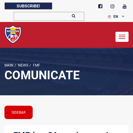
SUBSCRIBE!
EN
Togg
navig
MAIN
/
NEWS
/
FMF
COMUNICATE
SIDEBAR