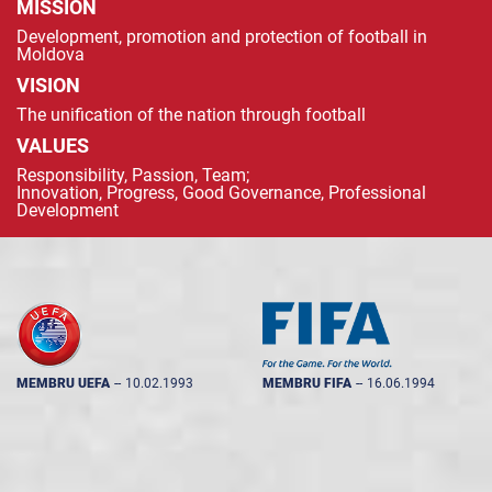
MISSION
Development, promotion and protection of football in
Moldova
VISION
The unification of the nation through football
VALUES
Responsibility, Passion, Team;
Innovation, Progress, Good Governance, Professional
Development
MEMBRU UEFA
--
10.02.1993
MEMBRU FIFA
--
16.06.1994