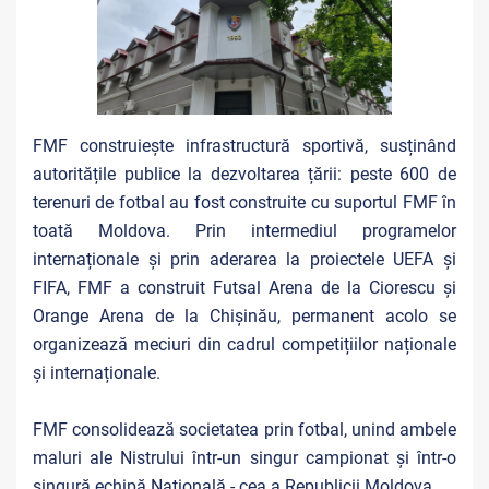
FMF construiește infrastructură sportivă, susținând
autoritățile publice la dezvoltarea țării: peste 600 de
terenuri de fotbal au fost construite cu suportul FMF în
toată Moldova. Prin intermediul programelor
internaționale și prin aderarea la proiectele UEFA și
FIFA, FMF a construit Futsal Arena de la Ciorescu și
Orange Arena de la Chișinău, permanent acolo se
organizează meciuri din cadrul competițiilor naționale
și internaționale.
FMF consolidează societatea prin fotbal, unind ambele
maluri ale Nistrului într-un singur campionat și într-o
singură echipă Națională - cea a Republicii Moldova.