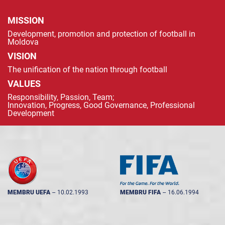
MISSION
Development, promotion and protection of football in
Moldova
VISION
The unification of the nation through football
VALUES
Responsibility, Passion, Team;
Innovation, Progress, Good Governance, Professional
Development
MEMBRU UEFA
--
10.02.1993
MEMBRU FIFA
--
16.06.1994