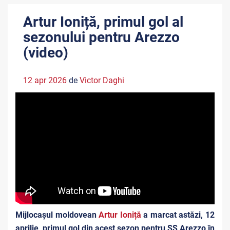
Artur Ioniță, primul gol al
sezonului pentru Arezzo
(video)
12 apr 2026
de
Victor Daghi
Mijlocașul moldovean
Artur Ioniță
a marcat astăzi, 12
aprilie, primul gol din acest sezon pentru SS Arezzo în