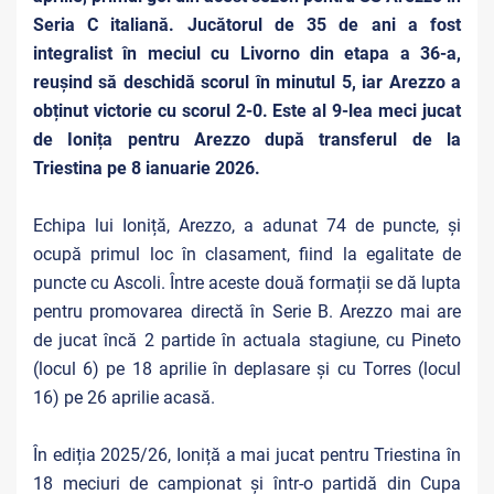
Seria C italiană. Jucătorul de 35 de ani a fost
integralist în meciul cu Livorno din etapa a 36-a,
reușind să deschidă scorul în minutul 5, iar Arezzo a
obținut victorie cu scorul 2-0. Este al 9-lea meci jucat
de Ionița pentru Arezzo după transferul de la
Triestina pe 8 ianuarie 2026.
Echipa lui Ioniță, Arezzo, a adunat 74 de puncte, și
ocupă primul loc în clasament, fiind la egalitate de
puncte cu Ascoli. Între aceste două formații se dă lupta
pentru promovarea directă în Serie B. Arezzo mai are
de jucat încă 2 partide în actuala stagiune, cu Pineto
(locul 6) pe 18 aprilie în deplasare și cu Torres (locul
16) pe 26 aprilie acasă.
În ediția 2025/26, Ioniță a mai jucat pentru Triestina în
18 meciuri de campionat și într-o partidă din Cupa