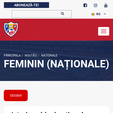
ABONEAZĂ-TE!
RO
Togg
navig
PRINCIPALA
/
NOUTĂŢI
/
NAȚIONALE
FEMININ (NAȚIONALE)
SIDEBAR