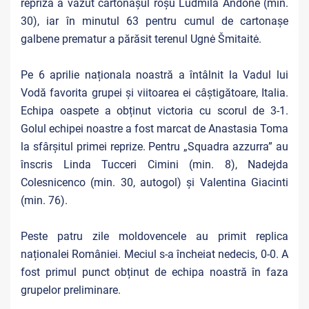
repriză a văzut cartonașul roșu Ludmila Andone (min.
30), iar în minutul 63 pentru cumul de cartonaşe
galbene prematur a părăsit terenul Ugnė Šmitaitė.
Pe 6 aprilie naționala noastră a întâlnit la Vadul lui
Vodă favorita grupei și viitoarea ei câștigătoare, Italia.
Echipa oaspete a obținut victoria cu scorul de 3-1.
Golul echipei noastre a fost marcat de Anastasia Toma
la sfârșitul primei reprize. Pentru „Squadra azzurra” au
înscris Linda Tucceri Cimini (min. 8), Nadejda
Colesnicenco (min. 30, autogol) și Valentina Giacinti
(min. 76).
Peste patru zile moldovencele au primit replica
naționalei României. Meciul s-a încheiat nedecis, 0-0. A
fost primul punct obținut de echipa noastră în faza
grupelor preliminare.