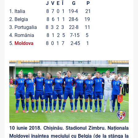
J V E Î G P
1. Italia 8 7 0 1 19-4 21
2. Belgia 8 6 1 1 28-6 19
3. Portugalia 8 3 2 3 22-8 11
4. România 8 1 2 5 7-15 5
5.
Moldova
8 0 1 7 2-45 1
10 iunie 2018. Chişinău. Stadionul Zimbru. Naționala
Moldovei înaintea meciului cu Belgia (de la stânga la