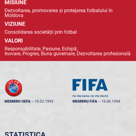
MISIUNE
Dezvoltarea, promovarea și protejarea fotbalului în
Moldova
VIZIUNE
Consolidarea societății prin fotbal
VALORI
Responsabilitate, Pasiune, Echipă;
Inovare, Progres, Buna guvernare, Dezvoltarea profesională
MEMBRU UEFA
--
10.02.1993
MEMBRU FIFA
--
16.06.1994
STATISTICA