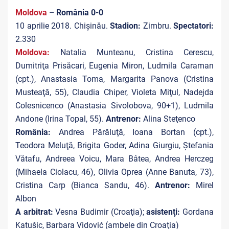
Moldova
– România 0-0
10 aprilie 2018. Chişinău.
Stadion:
Zimbru.
Spectatori:
2.330
Moldova:
Natalia Munteanu, Cristina Cerescu,
Dumitriţa Prisăcari, Eugenia Miron, Ludmila Caraman
(cpt.), Anastasia Toma, Margarita Panova (Cristina
Musteaţă, 55), Claudia Chiper, Violeta Miţul, Nadejda
Colesnicenco (Anastasia Sivolobova, 90+1), Ludmila
Andone (Irina Topal, 55).
Antrenor:
Alina Steţenco
România:
Andrea Părăluţă, Ioana Bortan (cpt.),
Teodora Meluţă, Brigita Goder, Adina Giurgiu, Ştefania
Vătafu, Andreea Voicu, Mara Bâtea, Andrea Herczeg
(Mihaela Ciolacu, 46), Olivia Oprea (Anne Banuta, 73),
Cristina Carp (Bianca Sandu, 46).
Antrenor:
Mirel
Albon
A arbitrat:
Vesna Budimir (Croaţia);
asistenţi:
Gordana
Katušic, Barbara Vidović (ambele din Croaţia)