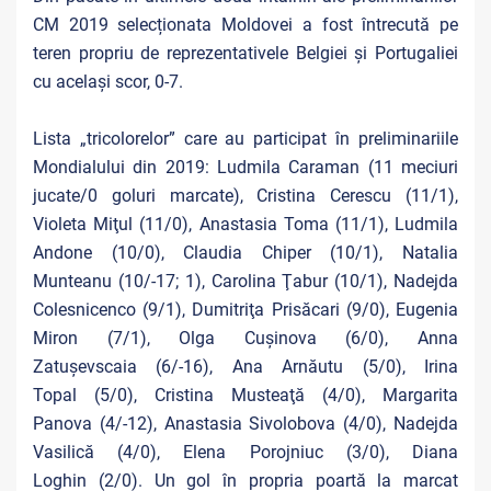
CM 2019 selecționata Moldovei a fost întrecută pe
teren propriu de reprezentativele Belgiei și Portugaliei
cu același scor, 0-7.
Lista „tricolorelor” care au participat în preliminariile
Mondialului din 2019: Ludmila Caraman (11 meciuri
jucate/0 goluri marcate), Cristina Cerescu (11/1),
Violeta Miţul (11/0), Anastasia Toma (11/1), Ludmila
Andone (10/0), Claudia Chiper (10/1), Natalia
Munteanu (10/-17; 1), Carolina Ţabur (10/1), Nadejda
Colesnicenco (9/1), Dumitriţa Prisăcari (9/0), Eugenia
Miron (7/1), Olga Cuşinova (6/0), Anna
Zatuşevscaia (6/-16), Ana Arnăutu (5/0), Irina
Topal (5/0), Cristina Musteaţă (4/0), Margarita
Panova (4/-12), Anastasia Sivolobova (4/0), Nadejda
Vasilică (4/0), Elena Porojniuc (3/0), Diana
Loghin (2/0). Un gol în propria poartă la marcat