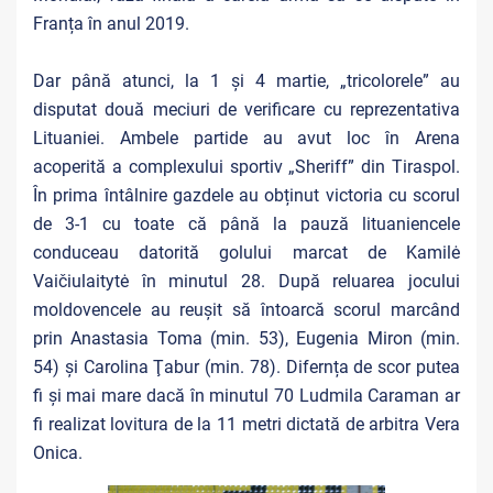
Franța în anul 2019.
Dar până atunci, la 1 și 4 martie, „tricolorele” au
disputat două meciuri de verificare cu reprezentativa
Lituaniei. Ambele partide au avut loc în Arena
acoperită a complexului sportiv „Sheriff” din Tiraspol.
În prima întâlnire gazdele au obținut victoria cu scorul
de 3-1 cu toate că până la pauză lituaniencele
conduceau datorită golului marcat de Kamilė
Vaičiulaitytė în minutul 28. După reluarea jocului
moldovencele au reușit să întoarcă scorul marcând
prin Anastasia Toma (min. 53), Eugenia Miron (min.
54) și Carolina Ţabur (min. 78). Difernța de scor putea
fi și mai mare dacă în minutul 70 Ludmila Caraman ar
fi realizat lovitura de la 11 metri dictată de arbitra Vera
Onica.