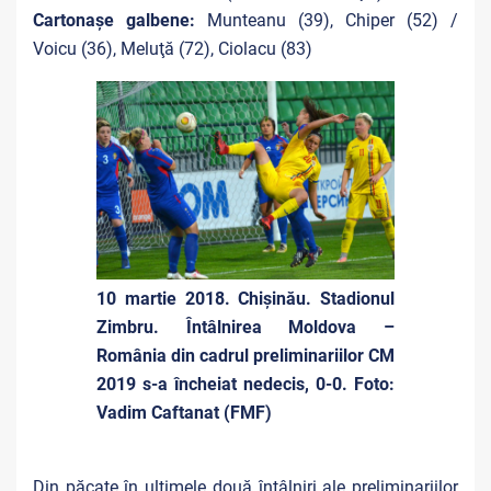
Cartonaşe galbene:
Munteanu (39), Chiper (52) /
Voicu (36), Meluţă (72), Ciolacu (83)
10 martie 2018. Chişinău. Stadionul
Zimbru. Întâlnirea Moldova –
România din cadrul preliminariilor CM
2019 s-a încheiat nedecis, 0-0. Foto:
Vadim Caftanat (FMF)
Din păcate în ultimele două întâlniri ale preliminariilor