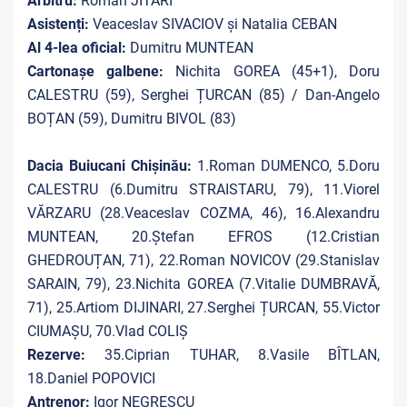
Arbitru:
Roman JITARI
Asistenți:
Veaceslav SIVACIOV și Natalia CEBAN
Al 4-lea oficial:
Dumitru MUNTEAN
Cartonașe galbene:
Nichita GOREA (45+1), Doru
CALESTRU (59), Serghei ȚURCAN (85) / Dan-Angelo
BOȚAN (59), Dumitru BIVOL (83)
Dacia Buiucani Chișinău:
1.Roman DUMENCO, 5.Doru
CALESTRU (6.Dumitru STRAISTARU, 79), 11.Viorel
VĂRZARU (28.Veaceslav COZMA, 46), 16.Alexandru
MUNTEAN, 20.Ștefan EFROS (12.Cristian
GHEDROUȚAN, 71), 22.Roman NOVICOV (29.Stanislav
SARAIN, 79), 23.Nichita GOREA (7.Vitalie DUMBRAVĂ,
71), 25.Artiom DIJINARI, 27.Serghei ȚURCAN, 55.Victor
CIUMAȘU, 70.Vlad COLIȘ
Rezerve:
35.Ciprian TUHAR, 8.Vasile BÎTLAN,
18.Daniel POPOVICI
Antrenor:
Igor NEGRESCU