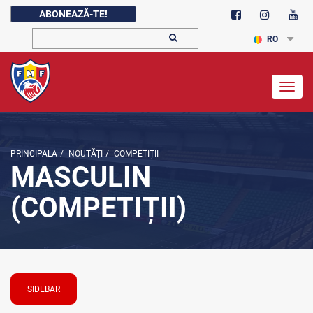
ABONEAZĂ-TE!
RO
Togg
navig
PRINCIPALA
/
NOUTĂŢI
/
COMPETIȚII
MASCULIN
(COMPETIȚII)
SIDEBAR