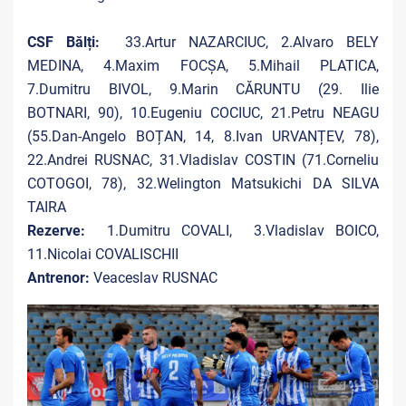
CSF Bălți:
33.Artur NAZARCIUC, 2.Alvaro BELY
MEDINA, 4.Maxim FOCȘA, 5.Mihail PLATICA,
7.Dumitru BIVOL, 9.Marin CĂRUNTU (29. Ilie
BOTNARI, 90), 10.Eugeniu COCIUC, 21.Petru NEAGU
(55.Dan-Angelo BOȚAN, 14, 8.Ivan URVANȚEV, 78),
22.Andrei RUSNAC, 31.Vladislav COSTIN (71.Corneliu
COTOGOI, 78), 32.Welington Matsukichi DA SILVA
TAIRA
Rezerve:
1.Dumitru COVALI, 3.Vladislav BOICO,
11.Nicolai COVALISCHII
Antrenor:
Veaceslav RUSNAC