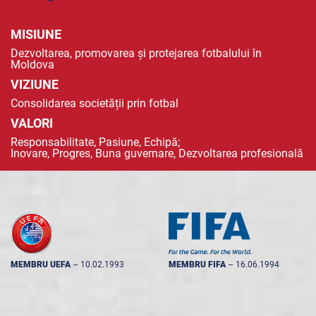
MISIUNE
Dezvoltarea, promovarea și protejarea fotbalului în
Moldova
VIZIUNE
Consolidarea societății prin fotbal
VALORI
Responsabilitate, Pasiune, Echipă;
Inovare, Progres, Buna guvernare, Dezvoltarea profesională
MEMBRU UEFA
--
10.02.1993
MEMBRU FIFA
--
16.06.1994