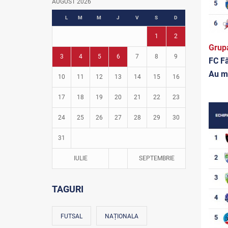
AUGUST 2026
Fotbal în grădinițe
L
M
M
J
V
S
D
1
2
Grup
3
4
5
6
7
8
9
FC Fă
Au m
10
11
12
13
14
15
16
17
18
19
20
21
22
23
24
25
26
27
28
29
30
31
IULIE
SEPTEMBRIE
TAGURI
FUTSAL
NAȚIONALA