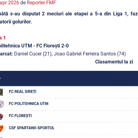
apr 2026
de
Reporter FMF
tă s-au disputat 2 meciuri ale etapei a 5-a din Liga 1, faza
torii golurilor.
a 1
litehnica UTM - FC Florești 2-0
arcat:
Daniel Cucer (21), Joao Gabriel Ferreira Santos (74)
Clasamentul la zi