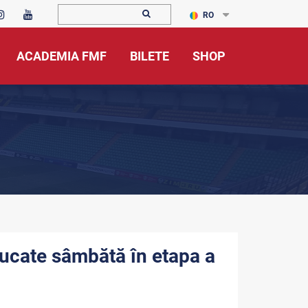
RO
ACADEMIA FMF
BILETE
SHOP
 jucate sâmbătă în etapa a