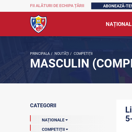
FII ALĂTURI DE ECHIPA ȚĂRII
ABONEAZĂ-TE!
NAȚIONAL
PRINCIPALA
/
NOUTĂŢI
/
COMPETIȚII
MASCULIN (COMPE
CATEGORII
L
5
NAȚIONALE
COMPETIȚII