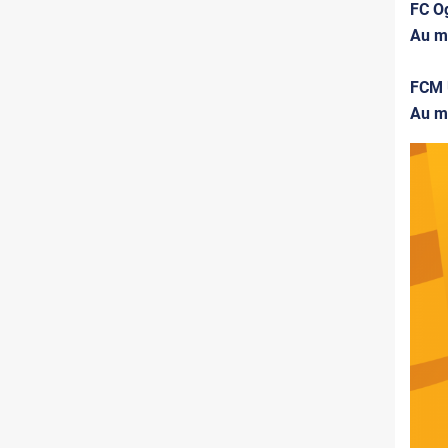
FC Og
Au m
FCM U
Au m