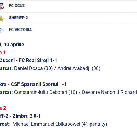
i, 10 aprilie
a 1
ăuceni - FC Real Sireți 1-1
arcat:
Daniel Dosca (30) / Andrei Arabadji (38)
kra - CSF Spartanii Sportul 1-1
arcat:
Constantin-Iuliu Cebotari (10) / Devonte Narlon J Richar
a 2
ff-2 - Zimbru 2 0-1
rcat:
Michael Emmanuel Ebikabowei (41-penalty)