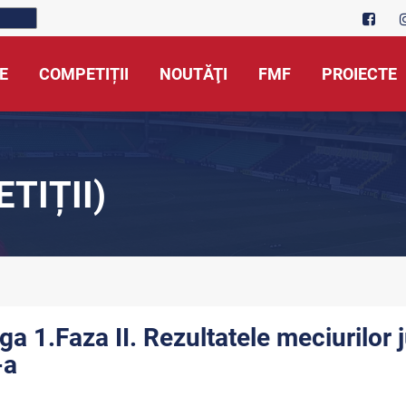
E
COMPETIȚII
NOUTĂŢI
FMF
PROIECTE
TIȚII)
iga 1.Faza II. Rezultatele meciurilor
-a