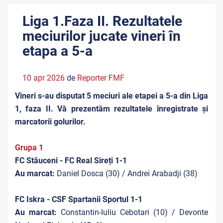
Liga 1.Faza II. Rezultatele
meciurilor jucate vineri în
etapa a 5-a
10 apr 2026
de
Reporter FMF
Vineri s-au disputat 5 meciuri ale etapei a 5-a din Liga
1, faza II. Vă prezentăm rezultatele înregistrate și
marcatorii golurilor.
Grupa 1
FC Stăuceni - FC Real Sireți 1-1
Au marcat:
Daniel Dosca (30) / Andrei Arabadji (38)
FC Iskra - CSF Spartanii Sportul 1-1
Au marcat:
Constantin-Iuliu Cebotari (10) / Devonte