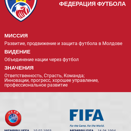
ФЕДЕРАЦИЯ ФУТБОЛА
МИССИЯ
Развитие, продвижение и защита футбола в Молдове
ВИДЕНИЕ
Объединение нации через футбол
ЗНАЧЕНИЯ
Ответственность, Страсть, Команда;
Инновации, прогресс, хорошее управление,
профессиональное развитие
MEMBRU UEFA
--
10.02.1993
MEMBRU FIFA
--
16.06.1994