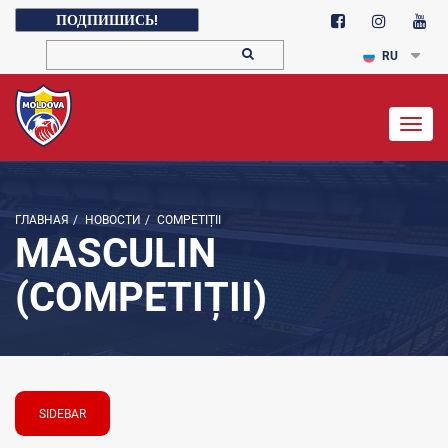
ПОДПИШИСЬ!
RU
Togg
navig
ГЛАВНАЯ
/
НОВОСТИ
/
COMPETIȚII
MASCULIN
(COMPETIȚII)
SIDEBAR