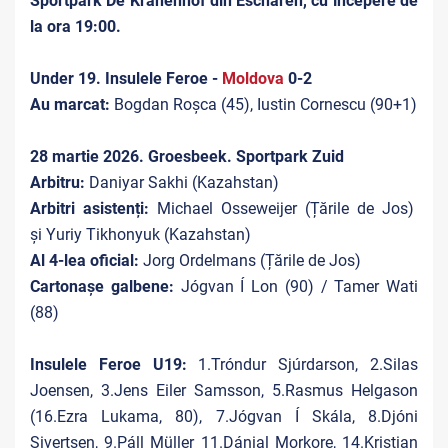
Sportpark De Kranenhof din Escharen, cu începere de
la ora 19:00.
Under 19. Insulele Feroe -
Moldova
0-2
Au marcat:
Bogdan Roșca (45), Iustin Cornescu (90+1)
28 martie 2026. Groesbeek. Sportpark Zuid
Arbitru:
Daniyar Sakhi (Kazahstan)
Arbitri asistenți:
Michael Osseweijer (Țările de Jos)
și Yuriy Tikhonyuk (Kazahstan)
Al 4-lea oficial:
Jorg Ordelmans
(Țările de Jos)
Cartonașe galbene:
Jógvan Í Lon (90) / Tamer Wati
(88)
Insulele Feroe U19:
1.Tróndur Sjúrdarson, 2.Silas
Joensen, 3.Jens Eiler Samsson, 5.Rasmus Helgason
(16.Ezra Lukama, 80), 7.Jógvan Í Skála, 8.Djóni
Sivertsen, 9.Páll Müller 11.Dánial Morkore, 14.Kristian