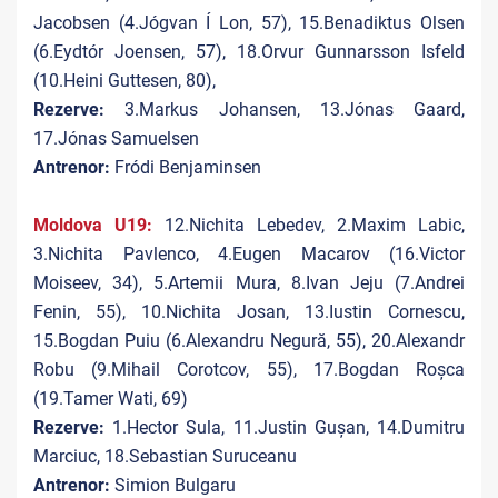
Jacobsen (4.Jógvan Í Lon, 57), 15.Benadiktus Olsen
(6.Eydtór Joensen, 57), 18.Orvur Gunnarsson Isfeld
(10.Heini Guttesen, 80),
Rezerve:
3.Markus Johansen, 13.Jónas Gaard,
17.Jónas Samuelsen
Antrenor:
Fródi Benjaminsen
Moldova U19:
12.Nichita Lebedev, 2.Maxim Labic,
3.Nichita Pavlenco, 4.Eugen Macarov (16.Victor
Moiseev, 34), 5.Artemii Mura, 8.Ivan Jeju (7.Andrei
Fenin, 55), 10.Nichita Josan, 13.Iustin Cornescu,
15.Bogdan Puiu (6.Alexandru Negură, 55), 20.Alexandr
Robu (9.Mihail Corotcov, 55), 17.Bogdan Roșca
(19.Tamer Wati, 69)
Rezerve:
1.Hector Sula, 11.Justin Gușan, 14.Dumitru
Marciuc, 18.Sebastian Suruceanu
Antrenor:
Simion Bulgaru