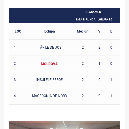
CLASAMENT
LIGA B, RUNDA 1, GRUPA B5
LOC
Echipă
Meciuri
V
E
Î
1
ȚĂRILE DE JOS
2
2
0
0
2
2
1
0
1
MOLDOVA
3
INSULELE FEROE
2
0
1
1
4
MACEDONIA DE NORD
2
0
1
1