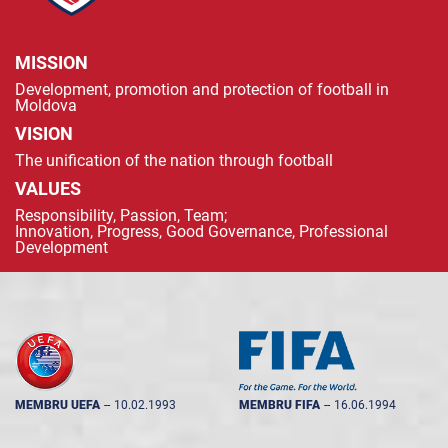
MISSION
Development, promotion and protection of football in
Moldova
VISION
The unification of the nation through football
VALUES
Responsibility, Passion, Team;
Innovation, Progress, Good Governance, Professional
Development
MEMBRU UEFA
--
10.02.1993
MEMBRU FIFA
--
16.06.1994