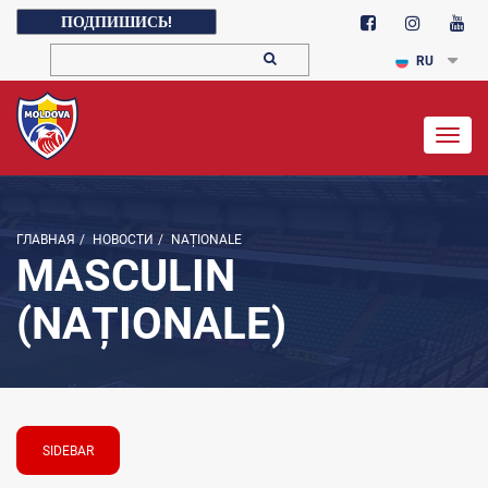
ПОДПИШИСЬ!
RU
Togg
navig
ГЛАВНАЯ
/
НОВОСТИ
/
NAȚIONALE
MASCULIN
(NAȚIONALE)
SIDEBAR