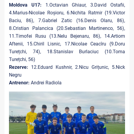
Moldova U17:
1.Octavian Ghiaur, 3.David Ostafii,
4.Marius-Nicolae Roșioru, 6.Nichita Ratmir (19.Victor
Baciu, 86), 7.Gabriel Zatic (16.Denis Olaru, 86),
8.Cristian Palancica (20.Sebastian Martinenco, 56),
11.Timofei Rusu (13.Nelu Bejenaru, 86), 14.Artiom
Aftenii, 15.Chiril Lisnic, 17.Nicolae Ceacîru (9.Doru
Turețchi, 74), 18.Stanislav Burlaciuc (10.Toma
Turețchi, 56)
Rezerve:
12.Eduard Kushnir, 2.Nicu Grițunic, 5.Nick
Negru
Antrenor:
Andrei Radiola