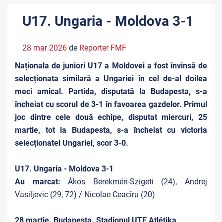
U17. Ungaria - Moldova 3-1
28 mar 2026
de
Reporter FMF
Naționala de juniori U17 a Moldovei a fost învinsă de
selecționata similară a Ungariei în cel de-al doilea
meci amical. Partida, disputată la Budapesta, s-a
încheiat cu scorul de 3-1 în favoarea gazdelor. Primul
joc dintre cele două echipe, disputat miercuri, 25
martie, tot la Budapesta, s-a încheiat cu victoria
selecționatei Ungariei, scor 3-0.
U17. Ungaria - Moldova 3-1
Au marcat:
Ákos Berekméri-Szigeti (24), Andrej
Vasiljevic (29, 72) / Nicolae Ceacîru (20)
28 martie. Budapesta. Stadionul UTE Atlétika