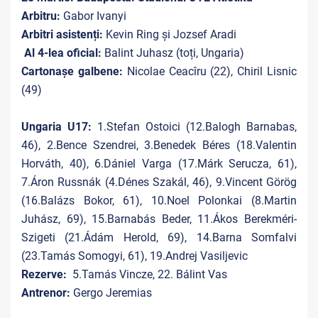
Arbitru:
Gabor Ivanyi
Arbitri asistenți:
Kevin Ring și Jozsef Aradi
Al 4-lea oficial:
Balint Juhasz (toți, Ungaria)
Cartonașe galbene:
Nicolae Ceacîru (22), Chiril Lisnic
(49)
Ungaria U17:
1.Stefan Ostoici (12.Balogh Barnabas,
46), 2.Bence Szendrei, 3.Benedek Béres (18.Valentin
Horváth, 40), 6.Dániel Varga (17.Márk Serucza, 61),
7.Áron Russnák (4.Dénes Szakál, 46), 9.Vincent Görög
(16.Balázs Bokor, 61), 10.Noel Polonkai (8.Martin
Juhász, 69), 15.Barnabás Beder, 11.Ákos Berekméri-
Szigeti (21.Ádám Herold, 69), 14.Barna Somfalvi
(23.Tamás Somogyi, 61), 19.Andrej Vasiljevic
Rezerve:
5.Tamás Vincze, 22. Bálint Vas
Antrenor:
Gergo Jeremias