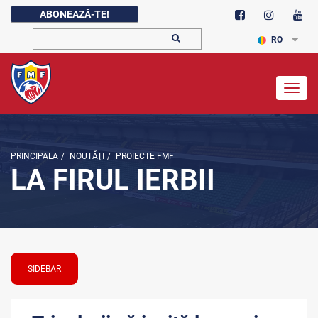
ABONEAZĂ-TE!
RO
Togg
navig
PRINCIPALA
/
NOUTĂŢI
/
PROIECTE FMF
LA FIRUL IERBII
SIDEBAR