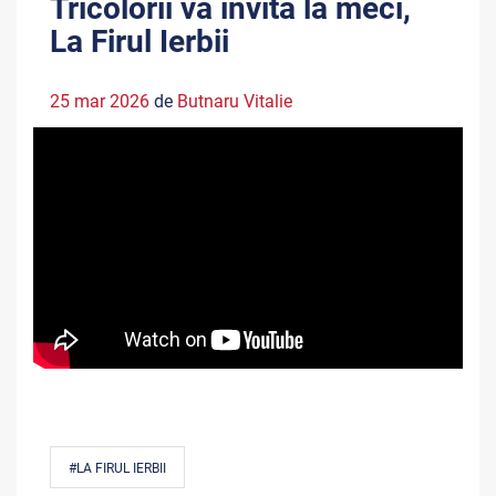
Tricolorii vă invită la meci,
La Firul Ierbii
25 mar 2026
de
Butnaru Vitalie
#LA FIRUL IERBII