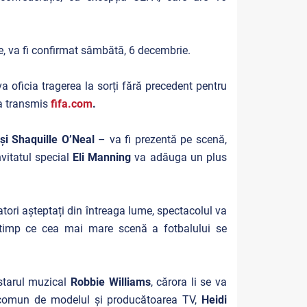
re, va fi confirmat sâmbătă, 6 decembrie.
 va oficia tragerea la sorți fără precedent pentru
 a transmis
fifa.com
.
și Shaquille O’Neal
– va fi prezentă pe scenă,
nvitatul special
Eli Manning
va adăuga un plus
tori așteptați din întreaga lume, spectacolul va
 timp ce cea mai mare scenă a fotbalului se
starul muzical
Robbie Williams
, cărora li se va
 comun de modelul și producătoarea TV,
Heidi