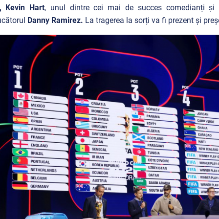
, Kevin Hart
, unul dintre cei mai de succes comedianți și ac
ucătorul
Danny Ramirez.
La tragerea la sorți va fi prezent și pr