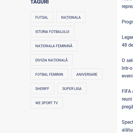
TAGURI
repre
FUTSAL
NAȚIONALA
Progr
ISTORIA FOTBALULUI
Legen
48 de
NAȚIONALA FEMININĂ
O sel
DIVIZIA NAȚIONALĂ
într-
FOTBAL FEMININ
ANIVERSARE
eveni
SHERIFF
SUPER LIGA
FIFA 
reun
WE SPORT TV
pregă
Spect
alătu