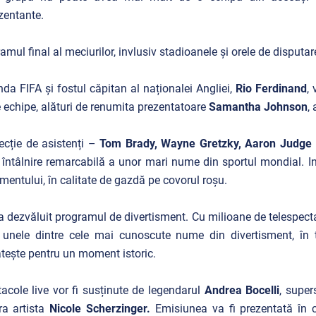
zentante.
amul final al meciurilor, invlusiv stadioanele și orele de disputa
da FIFA și fostul căpitan al naționalei Angliei,
Rio Ferdinand
,
 echipe, alături de renumita prezentatoare
Samantha Johnson
,
ecție de asistenți –
Tom Brady, Wayne Gretzky, Aaron Judge 
o întâlnire remarcabilă a unor mari nume din sportul mondial. I
mentului, în calitate de gazdă pe covorul roșu.
a dezvăluit programul de divertisment. Cu milioane de telespecta
i unele dintre cele mai cunoscute nume din divertisment, în
tește pentru un moment istoric.
acole live vor fi susținute de legendarul
Andrea Bocelli
, super
ra artista
Nicole Scherzinger.
Emisiunea va fi prezentată în