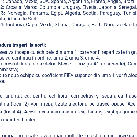
 1
: Canada, Mexic, SUA, Spania, Argentina, Franța, Anglia, Brazili
 2:
Croația, Maroc, Columbia, Uruguay, Elveția, Japonia, Senegal, 
 3:
Norvegia, Panama, Egipt, Algeria, Scoția, Paraguay, Tunisi
tă, Africa de Sud
4:
Iordania, Capul Verde, Ghana, Curaçao, Haiti, Noua Zeelandă, 
dura tragerii la sorți:
rea va începe cu echipele din urna 1, care vor fi repartizate în gr
se va continua în ordine: urna 2, urna 3, urna 4.
ii prestabilite ale gazdelor: Mexic – poziția A1 (bila verde), Ca
 albastră).
alte nouă echipe cu coeficient FIFA superior din urna 1 vor fi al
se.
a anunțat că, pentru echilibrul competitiv și separarea trase
tina (locul 2) vor fi repartizate aleatoriu pe trasee opuse. Acel
a (locul 4). Acest mecanism asigură că, dacă își câștigă grupe
i înaintea finalei.
o grupă nu poate avea mai mult de o echipă din aceeași c