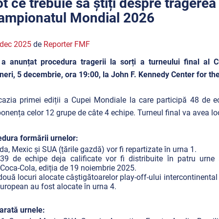
ot ce trebuie să știți despre tragerea
ampionatul Mondial 2026
 dec 2025
de
Reporter FMF
 a anunțat procedura tragerii la sorți a turneului final a
ineri, 5 decembrie, ora 19:00, la John F. Kennedy Center for t
azia primei ediții a Cupei Mondiale la care participă 48 de ec
nența celor 12 grupe de câte 4 echipe. Turneul final va avea lo
dura formării urnelor:
a, Mexic și SUA (țările gazdă) vor fi repartizate în urna 1.
39 de echipe deja calificate vor fi distribuite în patru urn
Coca-Cola, ediția de 19 noiembrie 2025.
două locuri alocate câștigătoarelor play-off-ului intercontinental 
european au fost alocate în urna 4.
rată urnele: