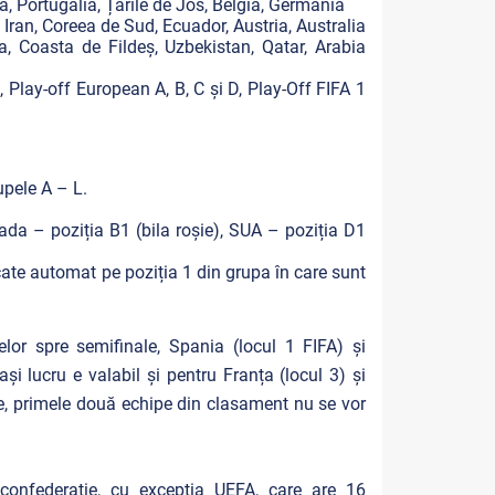
a, Portugalia, Țările de Jos, Belgia, Germania
Iran, Coreea de Sud, Ecuador, Austria, Australia
a, Coasta de Fildeș, Uzbekistan, Qatar, Arabia
Play-off European A, B, C și D, Play-Off FIFA 1
upele A – L.
nada – poziția B1 (bila roșie), SUA – poziția D1
ocate automat pe poziția 1 din grupa în care sunt
elor spre semifinale, Spania (locul 1 FIFA) și
ași lucru e valabil și pentru Franța (locul 3) și
le, primele două echipe din clasament nu se vor
onfederație, cu excepția UEFA, care are 16