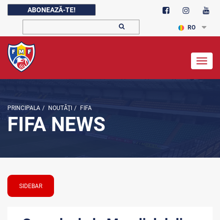
ABONEAZĂ-TE!
RO
Togg
navig
PRINCIPALA
/
NOUTĂŢI
/
FIFA
FIFA NEWS
SIDEBAR