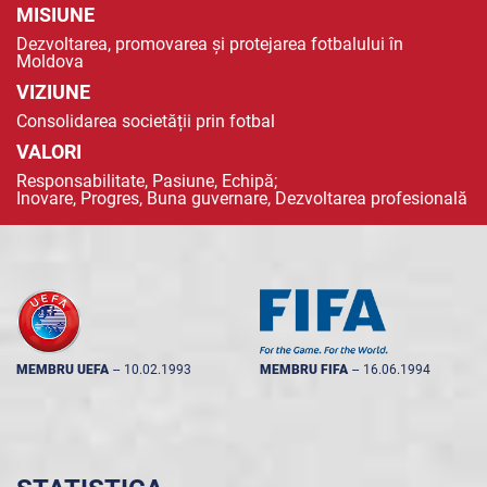
MISIUNE
Dezvoltarea, promovarea și protejarea fotbalului în
Moldova
VIZIUNE
Consolidarea societății prin fotbal
VALORI
Responsabilitate, Pasiune, Echipă;
Inovare, Progres, Buna guvernare, Dezvoltarea profesională
MEMBRU UEFA
--
10.02.1993
MEMBRU FIFA
--
16.06.1994