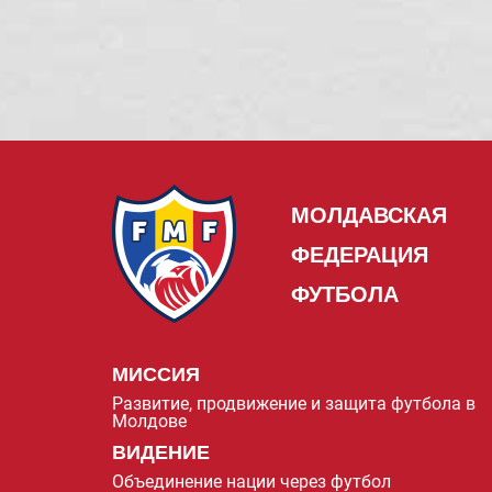
МОЛДАВСКАЯ
ФЕДЕРАЦИЯ
ФУТБОЛА
МИССИЯ
Развитие, продвижение и защита футбола в
Молдове
ВИДЕНИЕ
Объединение нации через футбол