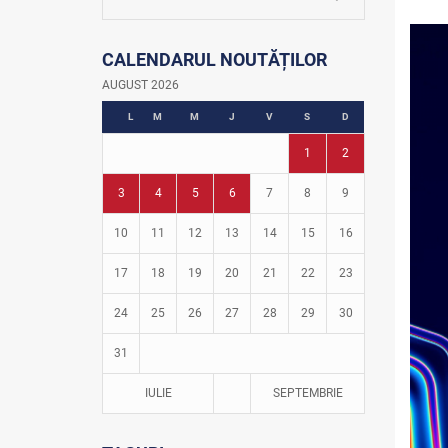
La firul ierbii
Community Development Officer
CALENDARUL NOUTĂȚILOR
Istoria fotbalului
Turneul Viitorul
AUGUST 2026
Fotbal în grădinițe
L
M
M
J
V
S
D
1
2
3
4
5
6
7
8
9
10
11
12
13
14
15
16
17
18
19
20
21
22
23
24
25
26
27
28
29
30
31
IULIE
SEPTEMBRIE