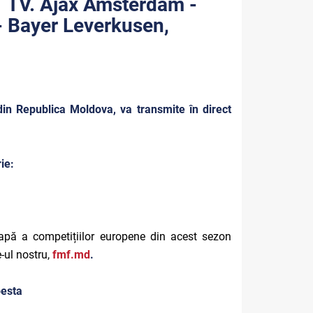
 TV. Ajax Amsterdam -
- Bayer Leverkusen,
 din Republica Moldova, va transmite în direct
ie:
tapă a competițiilor europene din acest sezon
-ul nostru,
fmf.md
.
pesta