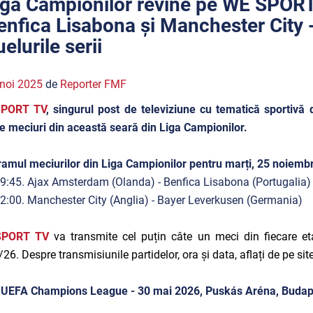
iga Campionilor revine pe WE SPORT
enfica Lisabona și Manchester City 
elurile serii
noi 2025
de
Reporter FMF
PORT TV
, singurul post de televiziune cu tematică sportivă
e meciuri din această seară din Liga Campionilor.
amul meciurilor din Liga Campionilor pentru marți, 25 noiembr
9:45. Ajax Amsterdam (Olanda) - Benfica Lisabona (Portugalia)
2:00. Manchester City (Anglia) - Bayer Leverkusen (Germania)
SPORT TV
va transmite cel puțin câte un meci din fiecare e
26. Despre transmisiunile partidelor, ora și data, aflați de pe site
l UEFA Champions League - 30 mai 2026, Puskás Aréna, Buda