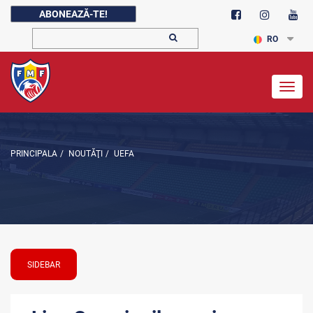
ABONEAZĂ-TE!
RO
Togg
navig
PRINCIPALA
/
NOUTĂŢI
/
UEFA
SIDEBAR