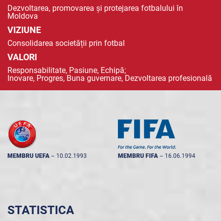
Dezvoltarea, promovarea și protejarea fotbalului în
Moldova
VIZIUNE
Consolidarea societății prin fotbal
VALORI
Responsabilitate, Pasiune, Echipă;
Inovare, Progres, Buna guvernare, Dezvoltarea profesională
MEMBRU UEFA
--
10.02.1993
MEMBRU FIFA
--
16.06.1994
STATISTICA