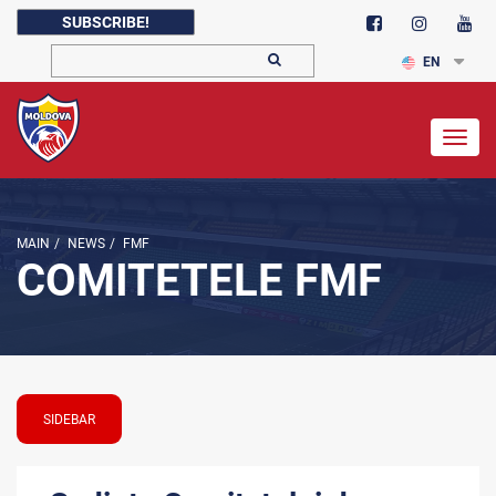
SUBSCRIBE!
EN
Togg
navig
MAIN
/
NEWS
/
FMF
COMITETELE FMF
SIDEBAR