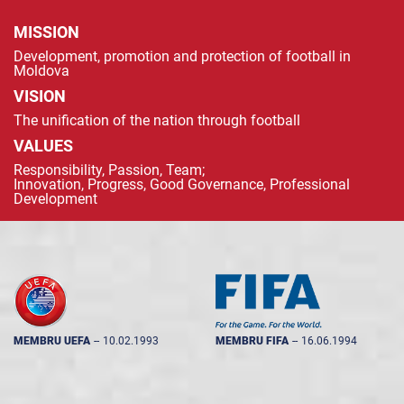
MISSION
Development, promotion and protection of football in
Moldova
VISION
The unification of the nation through football
VALUES
Responsibility, Passion, Team;
Innovation, Progress, Good Governance, Professional
Development
MEMBRU UEFA
--
10.02.1993
MEMBRU FIFA
--
16.06.1994