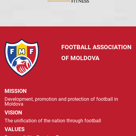
FOOTBALL ASSOCIATION
OF MOLDOVA
MISSION
Development, promotion and protection of football in
Moldova
VISION
The unification of the nation through football
VALUES