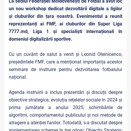
La sediul Federației Moldovenești de Fotbal a avut loc
un nou workshop dedicat dezvoltării digitale a ligilor
și cluburilor din țara noastră. Evenimentul a reunit
reprezentanți ai FMF, ai cluburilor din Super Liga
7777.md, Liga 1 și specialiști internaționali în
domeniul digitalizării sportive.
Cu un cuvânt de salut a venit și Leonid Oleinicenco,
președintele FMF, care a menționat importanța acestor
seminare de instruire pentru dezvoltarea fotbalului
național.
Agenda instruirii a inclus prezentări și discuții despre
obiective strategice, evoluția rețelelor sociale în 2024 și
prima jumătate a anului 2025, schimbările de
algoritmi, comportamentul publicului și noi metode de
atragere a atenției fanilor. Totodată, s-a discutat despre
implementarea schemei în trei piloni:
Obiectiv Strategic