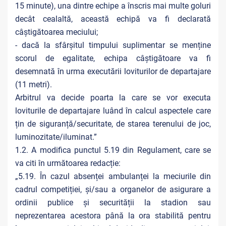
15 minute), una dintre echipe a înscris mai multe goluri
decât cealaltă, această echipă va fi declarată
câștigătoarea meciului;
- dacă la sfârșitul timpului suplimentar se menține
scorul de egalitate, echipa câștigătoare va fi
desemnată în urma executării loviturilor de departajare
(11 metri).
Arbitrul va decide poarta la care se vor executa
loviturile de departajare luând în calcul aspectele care
țin de siguranță/securitate, de starea terenului de joc,
luminozitate/iluminat.”
1.2. A modifica punctul 5.19 din Regulament, care se
va citi în următoarea redacție:
„5.19. În cazul absenței ambulanței la meciurile din
cadrul competiției, și/sau a organelor de asigurare a
ordinii publice și securității la stadion sau
neprezentarea acestora până la ora stabilită pentru