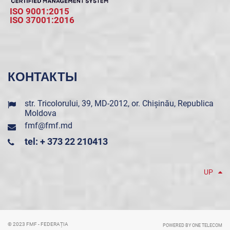
ISO 9001:2015
ISO 37001:2016
КОНТАКТЫ
str. Tricolorului, 39, MD-2012, or. Chișinău, Republica
Moldova
fmf@fmf.md
tel: + 373 22 210413
UP
© 2023 FMF - FEDERAȚIA
POWERED BY ONE TELECOM