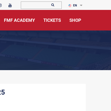
EN
FMF ACADEMY
TICKETS
SHOP
25