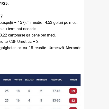
24/25.
17
aspeţii – 157), în medie - 4,53 goluri pe meci.
 s-au terminat nedecis.
, 3,22 cartonașe galbene per meci.
 multe, CSF Umutluc – 2.
golgheterilor, cu 18 reușite. Urmează Alexandr