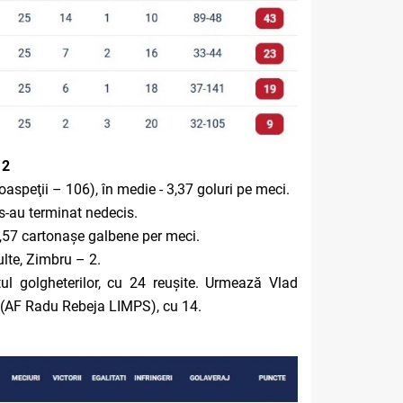
12
aspeţii – 106), în medie - 3,37 goluri pe meci.
 s-au terminat nedecis.
 0,57 cartonașe galbene per meci.
ulte, Zimbru – 2.
l golgheterilor, cu 24 reușite. Urmează Vlad
(AF Radu Rebeja LIMPS), cu 14.