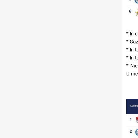
* În 
* Gaz
* În 
* În 
* Nic
Urmea