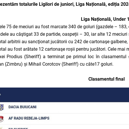
ezentăm totalurile Ligilori de juniori, Liga Națională, ediția 20
Liga Națională, Under 
cele 75 de meciuri au fost marcate 340 de goluri (gazdele – 183, o
dele au câştigat 33 de partide, oaspeții – 30, iar alte 12 meciuri
total arbitrii au sancţionat jucătorii cu 242 de cartonaşe galbene
total au fost arătate 12 cartonaşe roșii pentru jucători. Cele mai
xei Prodius (Sheriff) a terminat pe primul loc în clasamentul 
 (Zimbru) și Mihail Corotcov (Sheriff) cu câte17 goluri.
Clasamentul final