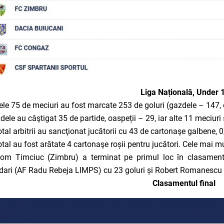
Liga Națională, Under 
cele 75 de meciuri au fost marcate 253 de goluri (gazdele – 147, o
dele au câştigat 35 de partide, oaspeții – 29, iar alte 11 meciuri
total arbitrii au sancţionat jucătorii cu 43 de cartonaşe galbene,
total au fost arătate 4 cartonaşe roșii pentru jucători. Cele mai m
iom Timciuc (Zimbru) a terminat pe primul loc în clasamentu
ari (AF Radu Rebeja LIMPS) cu 23 goluri și Robert Romanescu 
Clasamentul final