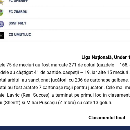
Liga Națională, Under 
cele 75 de meciuri au fost marcate 271 de goluri (gazdele – 168, o
dele au câştigat 41 de partide, oaspeții – 19, iar alte 15 meciuri
total arbitrii au sancţionat jucătorii cu 206 de cartonaşe galbene
total au fost arătate 7 cartonaşe roșii pentru jucători. Cele mai
iel Lavric (Real Succes) a terminat pe primul loc în clasament
ii (Sheriff) și Mihai Pușcașu (Zimbru) cu câte 13 goluri.
Clasamentul final