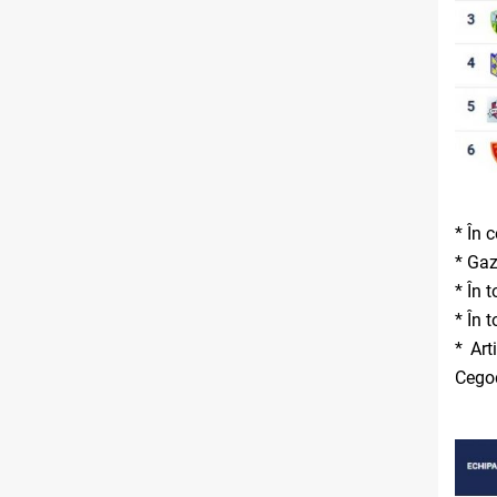
* În 
* Gaz
* În 
* În 
* Art
Cegod