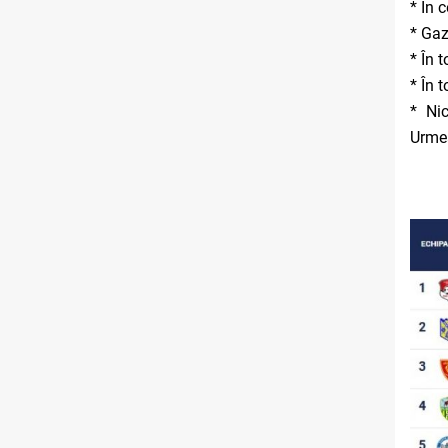
* În 
* Gaz
* În 
* În 
* Ni
Urmea