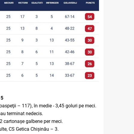
15
aspeţii – 117), în medie - 3,45 goluri pe meci.
s-au terminat nedecis.
, 2 cartonașe galbene per meci.
ulte, CS Getica Chișinău – 3.