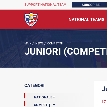
SUPPORT NATIONAL TEAM
SUBSCRIBE!
NATIONAL TEAMS
MAIN
/
NEWS
/
COMPETIȚII
JUNIORI (COMPETI
CATEGORII
J
NAȚIONALE
17 
COMPETIȚII