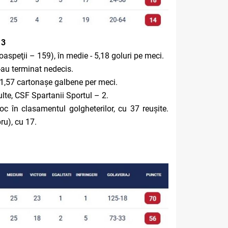
13
aspeţii – 159), în medie - 5,18 goluri pe meci.
s-au terminat nedecis.
, 1,57 cartonașe galbene per meci.
ulte, CSF Spartanii Sportul – 2.
 în clasamentul golgheterilor, cu 37 reușite.
u), cu 17.