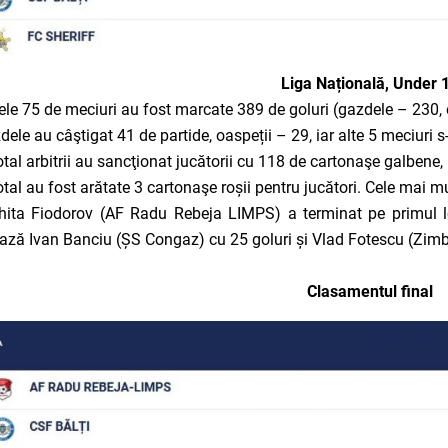
Liga Națională, Under 
cele 75 de meciuri au fost marcate 389 de goluri (gazdele – 230, o
dele au câştigat 41 de partide, oaspeții – 29, iar alte 5 meciuri 
total arbitrii au sancţionat jucătorii cu 118 de cartonaşe galbene
total au fost arătate 3 cartonaşe roșii pentru jucători. Cele mai m
hita Fiodorov (AF Radu Rebeja LIMPS) a terminat pe primul loc
ză Ivan Banciu (ȘS Congaz) cu 25 goluri și Vlad Fotescu (Zimbr
Clasamentul final