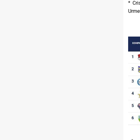
* Cri
Urmea