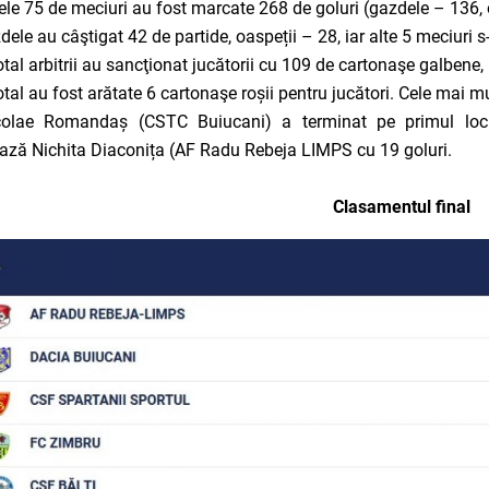
cele 75 de meciuri au fost marcate 268 de goluri (gazdele – 136, o
dele au câştigat 42 de partide, oaspeții – 28, iar alte 5 meciuri 
total arbitrii au sancţionat jucătorii cu 109 de cartonaşe galbene
total au fost arătate 6 cartonaşe roșii pentru jucători. Cele mai mu
colae Romandaș (CSTC Buiucani) a terminat pe primul loc î
ză Nichita Diaconița (AF Radu Rebeja LIMPS cu 19 goluri.
Clasamentul final