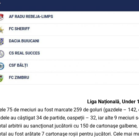
Liga Națională, Under 
cele 75 de meciuri au fost marcate 259 de goluri (gazdele – 142, o
dele au câştigat 34 de partide, oaspeții – 32, iar alte 9 meciuri 
total arbitrii au sancţionat jucătorii cu 150 de cartonaşe galbene
total au fost arătate 7 cartonaşe roșii pentru jucători. Cele mai m