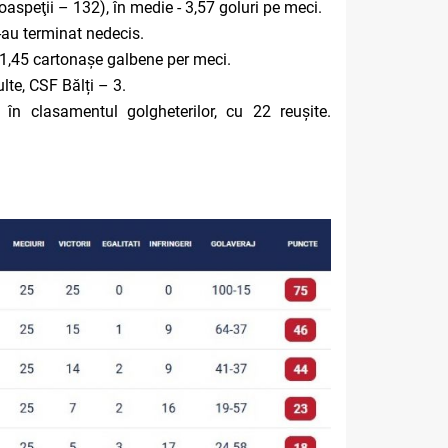
aspeţii – 132), în medie - 3,57 goluri pe meci.
s-au terminat nedecis.
, 1,45 cartonașe galbene per meci.
lte, CSF Bălți – 3.
n clasamentul golgheterilor, cu 22 reușite.