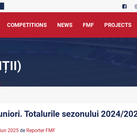
COMPETITIONS
NEWS
FMF
PROJECTS
ȚII)
uniori. Totalurile sezonului 2024/20
iun 2025
de
Reporter FMF