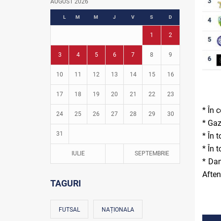
AUGUST 2026
Fotbal în grădinițe
L
M
M
J
V
S
D
1
2
3
4
5
6
7
8
9
10
11
12
13
14
15
16
17
18
19
20
21
22
23
* În 
24
25
26
27
28
29
30
* Gaz
31
* În 
* În 
IULIE
SEPTEMBRIE
* Dan
Aften
TAGURI
FUTSAL
NAȚIONALA