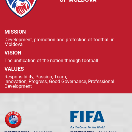
MISSION
Development, promotion and protection of football in
Moldova
VISION
The unification of the nation through football
VALUES
Responsibility, Passion, Team;
Innovation, Progress, Good Governance, Professional
Development