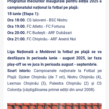
Programul meciurilor inaugurale pentru ediția 2025 a
campionatului național la fotbal pe plajă:
18 iunie (Etapa 1):
Ora 18:00.
CS Ialoveni - BSC Nistru
Ora 19:00.
FC Atletic - FC Fortuna
Ora 20:00.
FC Budești - ARF Dubăsari
Ora 21:00.
FC Chișinău - ARF Anenii Noi
Liga Națională a Moldovei la fotbal pe plajă se va
desfășura în perioada iunie - august 2025, iar faza
play-off se ve juca în perioada august - septembrie.
Scurt istoric:
Campioanele naționale la Fotbal pe
Plajă: Djoker Chișinău (de 7 ori), Nistru Chișinău (4),
Lexmax Chișinău (3), Palestra Chișinău (2) și CS
Colonița (câștigătoarea primei ediții din anul 2008).