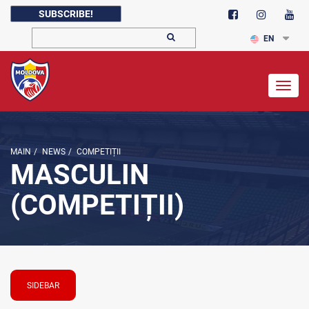
SUBSCRIBE!
EN
Togg
navig
MAIN
/
NEWS
/
COMPETIȚII
MASCULIN
(COMPETIȚII)
SIDEBAR