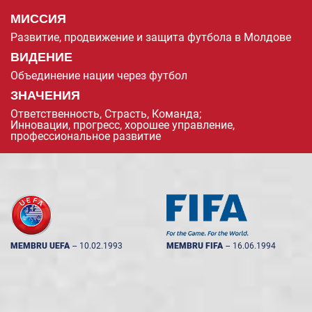
МИССИЯ
Развитие, продвижение и защита футбола в Молдове
ВИДЕНИЕ
Объединение нации через футбол
ЗНАЧЕНИЯ
Ответственность, Страсть, Команда;
Инновации, прогресс, хорошее управление,
профессиональное развитие
MEMBRU UEFA
--
10.02.1993
MEMBRU FIFA
--
16.06.1994