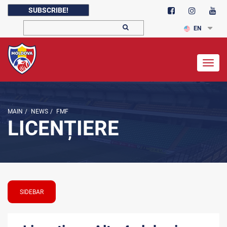
SUBSCRIBE!
EN
Togg
navig
MAIN
/
NEWS
/
FMF
LICENȚIERE
SIDEBAR