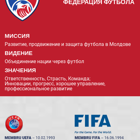
ФЕДЕРАЦИЯ ФУТБОЛА
МИССИЯ
Развитие, продвижение и защита футбола в Молдове
ВИДЕНИЕ
Объединение нации через футбол
ЗНАЧЕНИЯ
Ответственность, Страсть, Команда;
Инновации, прогресс, хорошее управление,
профессиональное развитие
MEMBRU UEFA
--
10.02.1993
MEMBRU FIFA
--
16.06.1994