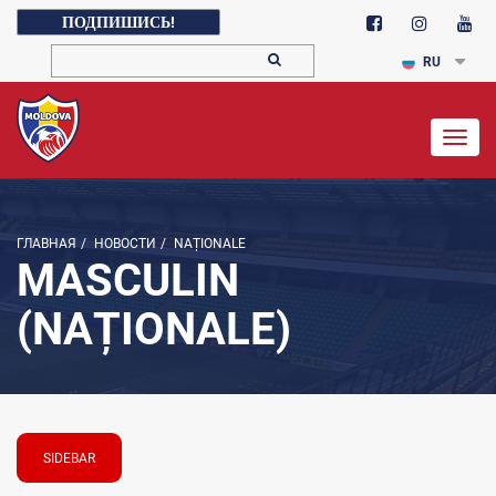
ПОДПИШИСЬ!
RU
Togg
navig
ГЛАВНАЯ
/
НОВОСТИ
/
NAȚIONALE
MASCULIN
(NAȚIONALE)
SIDEBAR