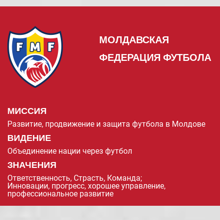
МОЛДАВСКАЯ
ФЕДЕРАЦИЯ ФУТБОЛА
МИССИЯ
Развитие, продвижение и защита футбола в Молдове
ВИДЕНИЕ
Объединение нации через футбол
ЗНАЧЕНИЯ
Ответственность, Страсть, Команда;
Инновации, прогресс, хорошее управление,
профессиональное развитие