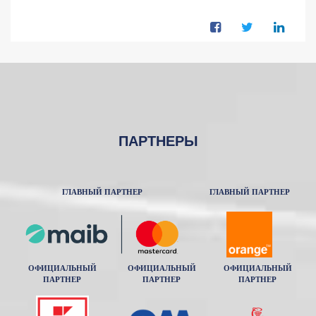
ПАРТНЕРЫ
ГЛАВНЫЙ ПАРТНЕР
ГЛАВНЫЙ ПАРТНЕР
ОФИЦИАЛЬНЫЙ
ОФИЦИАЛЬНЫЙ
ОФИЦИАЛЬНЫЙ
ПАРТНЕР
ПАРТНЕР
ПАРТНЕР