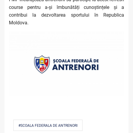
course pentru a-și îmbunătăți cunoștințele și a
contribui la dezvoltarea sportului în Republica
Moldova.
#SCOALA FEDERALA DE ANTRENORI