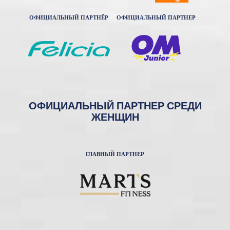
ОФИЦИАЛЬНЫЙ ПАРТНЁР
ОФИЦИАЛЬНЫЙ ПАРТНЕР
ОФИЦИАЛЬНЫЙ ПАРТНЕР СРЕДИ
ЖЕНЩИН
ГЛАВНЫЙ ПАРТНЕР