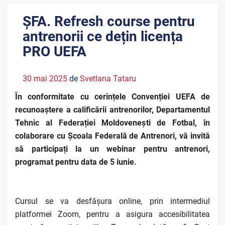
ȘFA. Refresh course pentru
antrenorii ce dețin licența
PRO UEFA
30 mai 2025
de
Svetlana Tataru
În conformitate cu cerințele Convenției UEFA de
recunoaștere a calificării antrenorilor, Departamentul
Tehnic al Federației Moldovenești de Fotbal, în
colaborare cu Școala Federală de Antrenori, vă invită
să participați la un webinar pentru antrenori,
programat pentru data de 5 iunie.
Cursul se va desfășura online, prin intermediul
platformei Zoom, pentru a asigura accesibilitatea