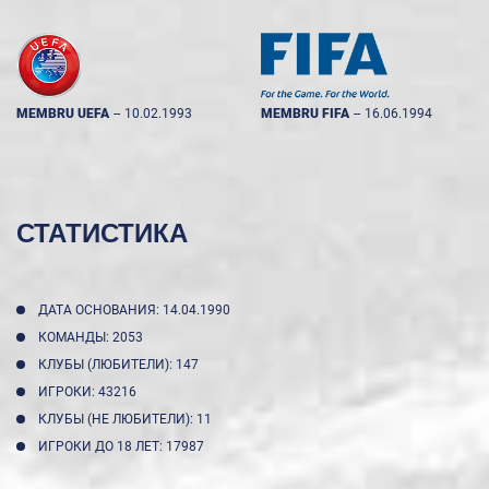
MEMBRU UEFA
--
10.02.1993
MEMBRU FIFA
--
16.06.1994
СТАТИСТИКА
ДАТА ОСНОВАНИЯ: 14.04.1990
КОМАНДЫ: 2053
КЛУБЫ (ЛЮБИТЕЛИ): 147
ИГРОКИ: 43216
КЛУБЫ (НЕ ЛЮБИТЕЛИ): 11
ИГРОКИ ДО 18 ЛЕТ: 17987