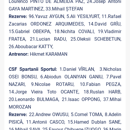
Lourenco PINTO DE ALMEIDA PAZ, 24.Josep Antoni
GAYA MARTINEZ, 33.Mihail ȘTEFAN
Rezerve:
96.Yavuz AYGUN, 5.Ali YESILYURT, 11.Rafael
Zacarias ORDONEZ ARQUIMEDES, 14.David GRÎU,
15.Gabriel OBEKPA, 18.Nichita COVALI, 19.Vladimir
FRATEA, 21.Lucian RADU, 25.Oleksii SCHEBETUN,
26.Aboubacar KATTY,
Antrenor:
Hikmet KARAMAN
CSF Spartanii Sportul:
1.Daniel VÎRLAN, 3.Nicholas
OSEI BONSU, 6.Abiodun OLANIYAN GANIU, 7.Pavel
NAZARI, 9.Nicolae ROTARU, 10.Fabian PEGZA,
14.Jorge Vieira Toto OCANTE, 18.Ruslan HARB,
20.Leonardo BULMAGA, 21.Isaac OPPONG, 37.Mihai
MOROZAN
Rezerve:
22.Andrew OWUSU, 5.Cornel TOMA, 8.Adelin
PISICÂ, 11.Antonii CASCO, 15.Hamed Dublan SANE,
16.Mihail SAVA, 25.Favour Chibueze IZUOGO, 36.Marin