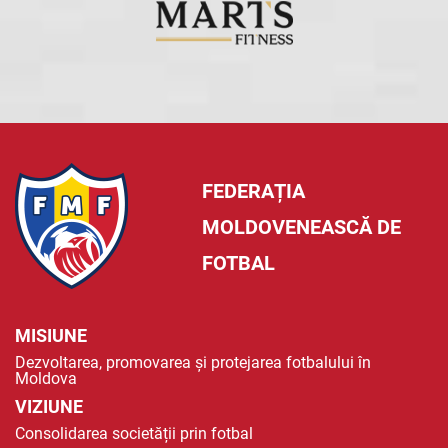
FEDERAȚIA
MOLDOVENEASCĂ DE
FOTBAL
MISIUNE
Dezvoltarea, promovarea și protejarea fotbalului în
Moldova
VIZIUNE
Consolidarea societății prin fotbal