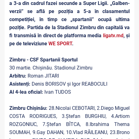
a 3-a din cadrul fazei secunde a Super Ligii. „Galben-
verzii” se află pe poziția a 5-a în clasamentul
competiției, în timp ce „spartanii” ocupă ultima
poziție. Partida de la Stadionul Zimbru din capitală va
fi transmisă în direct de platforma media
ligatv.md
, și
pe de televiziune
WE SPORT
.
Zimbru - CSF Spartanii Sportul
30 martie. Chișinău. Stadionul Zimbru
Arbitru:
Roman JITARI
Asistenți:
Denis BORISOV și Igor REABOCULI
Al 4-lea oficial:
Ivan TUDOS
Zimbru Chișinău:
28.Nicolai CEBOTARI, 2.Diego Miguel
COSTA RODRIGUES, 3.Ștefan BURGHIU, 4.Artiom
ROZGONIUC, 7.Ștefan BÎTCA, 8.Ibrahima Therna
SOUMAH, 9.Gay DAHAN, 10.Vlad RĂILEANU, 23.Brono