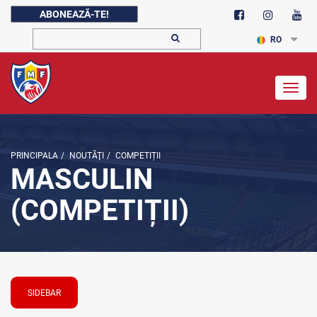
ABONEAZĂ-TE!
RO
Togg
navig
PRINCIPALA
/
NOUTĂŢI
/
COMPETIȚII
MASCULIN
(COMPETIȚII)
SIDEBAR