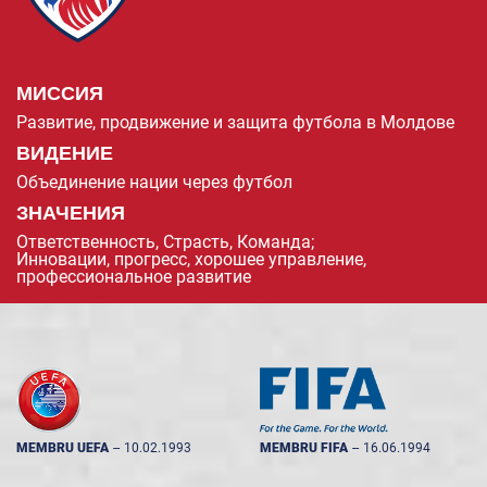
МИССИЯ
Развитие, продвижение и защита футбола в Молдове
ВИДЕНИЕ
Объединение нации через футбол
ЗНАЧЕНИЯ
Ответственность, Страсть, Команда;
Инновации, прогресс, хорошее управление,
профессиональное развитие
MEMBRU UEFA
--
10.02.1993
MEMBRU FIFA
--
16.06.1994